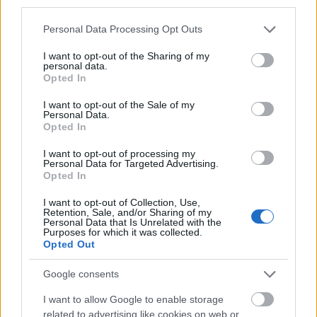
McQueen divatház legújabb kollekciójában. Az
third parties.
ismert angol márka couture elemeket felvonultató
Please note that this website/app uses one or more Google
Personal Data Processing Opt Outs
2019-es tavaszi ready-to-wear darabjaihoz Sarah
services and may gather and store information including but
Burton…
not limited to your visit or usage behaviour. You may click to
I want to opt-out of the Sharing of my
personal data.
grant or deny consent to Google and its third-party tags to
Opted In
use your data for below specified purposes in below Google
consent section.
I want to opt-out of the Sale of my
Personal Data.
Opted In
I want to opt-out of processing my
Personal Data for Targeted Advertising.
Opted In
I want to opt-out of Collection, Use,
Retention, Sale, and/or Sharing of my
Personal Data that Is Unrelated with the
Purposes for which it was collected.
Opted Out
Google consents
Múlt és jelen találkozása Givenchy
I want to allow Google to enable storage
related to advertising like cookies on web or