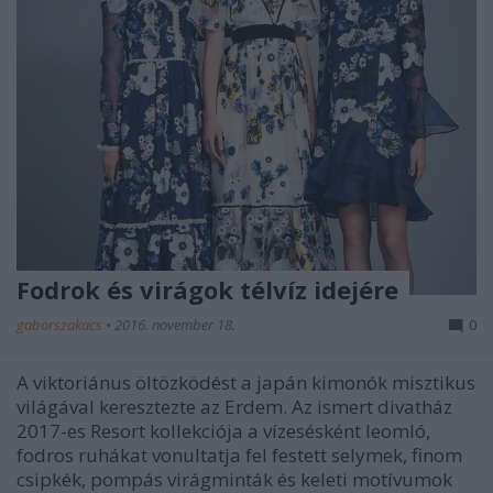
Fodrok és virágok télvíz idejére
gaborszakacs
•
2016. november 18.
0
A viktoriánus öltözködést a japán kimonók misztikus
világával keresztezte az Erdem. Az ismert divatház
2017-es Resort kollekciója a vízesésként leomló,
fodros ruhákat vonultatja fel festett selymek, finom
csipkék, pompás virágminták és keleti motívumok