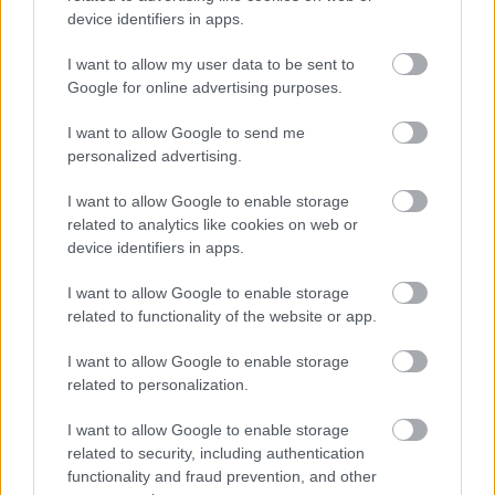
kollekciójában
device identifiers in apps.
gaborszakacs
•
2017. július 02.
0
I want to allow my user data to be sent to
Google for online advertising purposes.
Viktoriánus ihletésű, tollakkal és csipkével díszített
darabokat tervezett Riccardo Tisci a Givenchy
I want to allow Google to send me
számára. A divatház 2017-es tavaszi-nyári couture
personalized advertising.
kollekciójában a XIX. század öltözködési szokásait
vette alapul, amelyhez modern szabászati
I want to allow Google to enable storage
technikákat és látványos tervezői újításokat hívott…
related to analytics like cookies on web or
device identifiers in apps.
I want to allow Google to enable storage
related to functionality of the website or app.
I want to allow Google to enable storage
related to personalization.
I want to allow Google to enable storage
related to security, including authentication
functionality and fraud prevention, and other