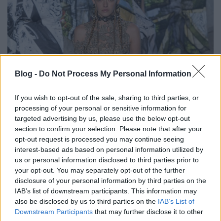
Blog -
Do Not Process My Personal Information
If you wish to opt-out of the sale, sharing to third parties, or
processing of your personal or sensitive information for
targeted advertising by us, please use the below opt-out
section to confirm your selection. Please note that after your
Az elfeledett mítoszok nyomában
opt-out request is processed you may continue seeing
Alexander McQueennel
interest-based ads based on personal information utilized by
us or personal information disclosed to third parties prior to
gaborszakacs
•
2019. március 21.
0
your opt-out. You may separately opt-out of the further
disclosure of your personal information by third parties on the
A lüktető életerő és az arisztokratikus elegancia, a
IAB’s list of downstream participants. This information may
keménység és az érzékenység mellett a férfias és a
also be disclosed by us to third parties on the
IAB’s List of
nőies jegyek egyaránt felbukkantak az Alexander
Downstream Participants
that may further disclose it to other