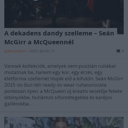
A dekadens dandy szelleme – Seán
McGirr a McQueennél
gaborszakacs
•
2025. április 11.
0
Vannak kollekciók, amelyek nem pusztán ruhákat
mutatnak be, hanem egy kor, egy érzés, egy
életforma szellemét hívják elő a kifutón. Seán McGirr
2025-ös őszi-téli ready-to-wear ruhasorozata
pontosan ilyen: a McQueen új kreatív vezetője fekete
öltönyökbe, hullámzó sifonrétegekbe és karéjos
gallérokba…