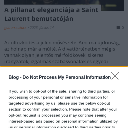
A pillanat eleganciája a Saint
Laurent bemutatóján
gaborszakacs
•
2023. június 14.
0
Az öltözködés a jelen művészete. Ami ma újdonság,
az holnap már a múlté. A divattörténetben mégis
vannak olyan jelentős mérföldkövek, sikeres
irányzatok, izgalmas szabásvonalak és egyedi
formák, amelyek vissza-visszatérnek. Ezt az örök
körforgást vette alapul a 2023-as őszi ready-to-wear
Blog -
Do Not Process My Personal Information
kollekció…
If you wish to opt-out of the sale, sharing to third parties, or
processing of your personal or sensitive information for
targeted advertising by us, please use the below opt-out
section to confirm your selection. Please note that after your
opt-out request is processed you may continue seeing
interest-based ads based on personal information utilized by
us or personal information disclosed to third parties prior to