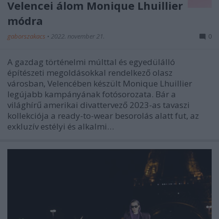
Velencei álom Monique Lhuillier
módra
gaborszakacs
•
2022. november 21.
0
A gazdag történelmi múlttal és egyedülálló
építészeti megoldásokkal rendelkező olasz
városban, Velencében készült Monique Lhuillier
legújabb kampányának fotósorozata. Bár a
világhírű amerikai divattervező 2023-as tavaszi
kollekciója a ready-to-wear besorolás alatt fut, az
exkluzív estélyi és alkalmi…