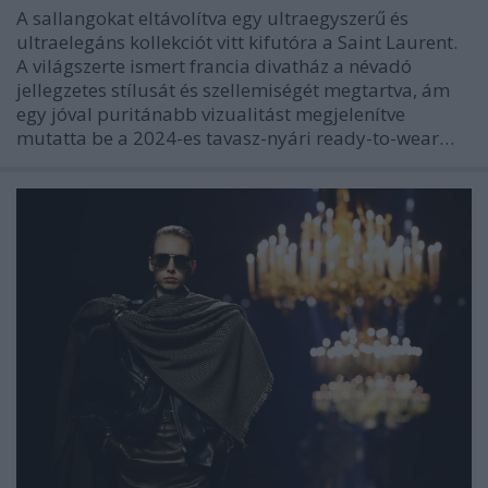
A sallangokat eltávolítva egy ultraegyszerű és
ultraelegáns kollekciót vitt kifutóra a Saint Laurent.
A világszerte ismert francia divatház a névadó
jellegzetes stílusát és szellemiségét megtartva, ám
egy jóval puritánabb vizualitást megjelenítve
mutatta be a 2024-es tavasz-nyári ready-to-wear…