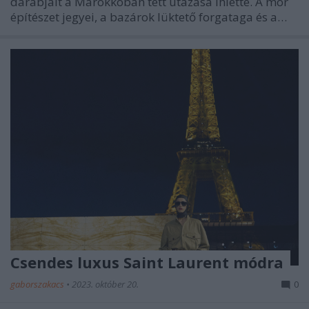
darabjait a Marokkóban tett utazása ihlette. A mór
építészet jegyei, a bazárok lüktető forgataga és a…
Csendes luxus Saint Laurent módra
gaborszakacs
•
2023. október 20.
0