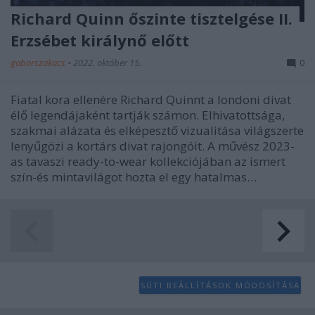
Richard Quinn őszinte tisztelgése II.
Erzsébet királynő előtt
gaborszakacs
•
2022. október 15.
0
Fiatal kora ellenére Richard Quinnt a londoni divat
élő legendájaként tartják számon. Elhivatottsága,
szakmai alázata és elképesztő vizualitása világszerte
lenyűgözi a kortárs divat rajongóit. A művész 2023-
as tavaszi ready-to-wear kollekciójában az ismert
szín-és mintavilágot hozta el egy hatalmas…
SÜTI BEÁLLÍTÁSOK MÓDOSÍTÁSA