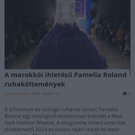
A marokkói ihletésű Pamella Roland
ruhaköltemények
gaborszakacs
•
2023. október 31.
0
A kifinomult és csillogó ruháiról ismert Pamella
Roland egy lenyűgöző kollekcióval érkezett a New
York Fashion Weekre. A világszerte ismert amerikai
divattervező 2024-es tavasz-nyári ready-to-wear