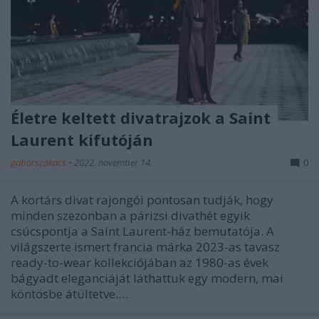
Életre keltett divatrajzok a Saint
Laurent kifutóján
gaborszakacs
•
2022. november 14.
0
A kortárs divat rajongói pontosan tudják, hogy
minden szezonban a párizsi divathét egyik
csúcspontja a Saint Laurent-ház bemutatója. A
világszerte ismert francia márka 2023-as tavasz
ready-to-wear kollekciójában az 1980-as évek
bágyadt eleganciáját láthattuk egy modern, mai
köntösbe átültetve.…