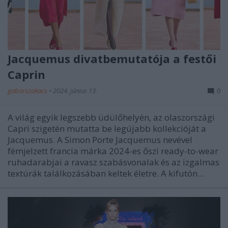
Jacquemus divatbemutatója a festői
Caprin
gaborszakacs
•
2024. június 13.
0
A világ egyik legszebb üdülőhelyén, az olaszországi
Capri szigetén mutatta be legújabb kollekcióját a
Jacquemus. A Simon Porte Jacquemus nevével
fémjelzett francia márka 2024-es őszi ready-to-wear
ruhadarabjai a ravasz szabásvonalak és az izgalmas
textúrák találkozásában keltek életre. A kifutón…