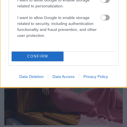
nagyközönség elé a legfrissebb kollekcióját a Patou.
A patinás francia divatház 2023-as tavaszi ready-to-
related to personalization.
wear darabjait Guillaume Henry tervezte. A korábbi
I want to allow Google to enable storage
évszakok kényelmes és túlméretezett formái után
related to security, including authentication
végre láthattunk derekat hangsúlyozó,…
functionality and fraud prevention, and other
user protection.
CONFIRM
Data Deletion
Data Access
Privacy Policy