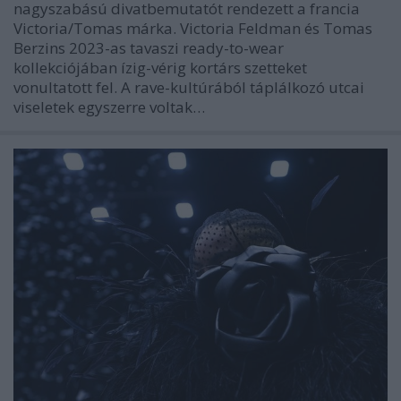
nagyszabású divatbemutatót rendezett a francia
Victoria/Tomas márka. Victoria Feldman és Tomas
Berzins 2023-as tavaszi ready-to-wear
kollekciójában ízig-vérig kortárs szetteket
vonultatott fel. A rave-kultúrából táplálkozó utcai
viseletek egyszerre voltak…