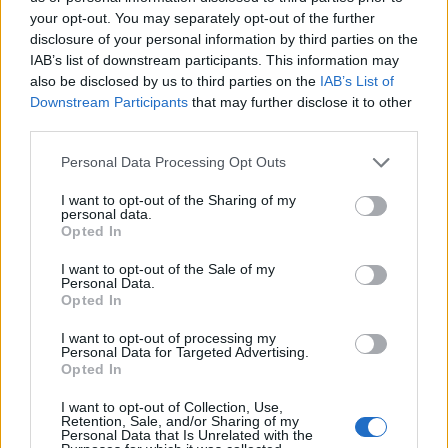
your opt-out. You may separately opt-out of the further
disclosure of your personal information by third parties on the
IAB’s list of downstream participants. This information may
also be disclosed by us to third parties on the
IAB’s List of
Downstream Participants
that may further disclose it to other
third parties.
Please note that this website/app uses one or more Google
Personal Data Processing Opt Outs
services and may gather and store information including but
Színterápia Tony Ward módra
not limited to your visit or usage behaviour. You may click to
I want to opt-out of the Sharing of my
personal data.
gaborszakacs
•
2023. január 06.
0
grant or deny consent to Google and its third-party tags to
Opted In
use your data for below specified purposes in below Google
consent section.
I want to opt-out of the Sale of my
A természet változatos formáiból és lenyűgözően
Personal Data.
gazdag színvilágából merített ihletet a 2023-as
Opted In
tavaszi kollekciója elkészítéséhez Tony Ward. A
világhírű libanoni divattervező legújabb ready-to-
I want to opt-out of processing my
Personal Data for Targeted Advertising.
wear darabjai a klasszikus vonalak és az innovatív
Opted In
szabászati megoldások találkozásában keltek életre.
A…
I want to opt-out of Collection, Use,
Retention, Sale, and/or Sharing of my
Personal Data that Is Unrelated with the