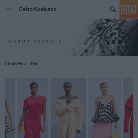
GaborSzakacs
Címkék
»
rtw