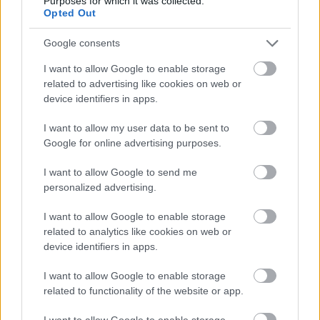
Purposes for which it was collected.
Opted Out
Google consents
I want to allow Google to enable storage
related to advertising like cookies on web or
device identifiers in apps.
I want to allow my user data to be sent to
Google for online advertising purposes.
I want to allow Google to send me
personalized advertising.
I want to allow Google to enable storage
Szuperszűk szettek és Julia Fox a
related to analytics like cookies on web or
Patou kifutóján
device identifiers in apps.
gaborszakacs
•
2022. december 09.
0
I want to allow Google to enable storage
related to functionality of the website or app.
Sok-sok szezon után végre kifutós bemutatón vitte
I want to allow Google to enable storage