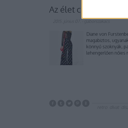
Az élet csajos oldala
2015. június 07.
-
gaborszakacs
Diane von Furstenber
magabiztos, ugyanak
könnyű szoknyák, pa
lehengerlően nőies 
retro
divat
dis