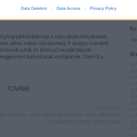
Data Deletion
Data Access
Privacy Policy
A
Ke
g legújabb kollekciója a szexuálisan felszabadult,
kor sikkes nőket célozza meg. A virágos overálok,
tchwork ruhák és áttetsző muszlin blúzok
Ar
megjelenést biztosítanak viselőjüknek. Ezekről a…
202
202
202
202
TOVÁBB
202
202
202
Szólj hozzá!
202
zkó
designer
virág
kollekció
glamour
nőies
Diane von
20
Furstenberg
Resort
Michael Herz
20
202
Tov