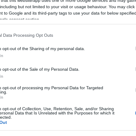
 that this website/app uses one or more Google services and may gath
elmek
A
including but not limited to your visit or usage behaviour. You may click 
 to Google and its third-party tags to use your data for below specifi
ogle consent section.
akkor kissé retro hatású kollekciót dobott piacra a
l Data Processing Opt Outs
tő tervezője. Tomas Maier 2016-os pre-fall
nleges utazásnak ígérkezik a divat titokzatos és
o opt-out of the Sharing of my personal data.
 világában. Hogy ez az út kellőképpen izgalmas
In
ívta a…
o opt-out of the Sale of my Personal Data.
A
In
r
TOVÁBB
to opt-out of processing my Personal Data for Targeted
ing.
In
Szólj hozzá!
o opt-out of Collection, Use, Retention, Sale, and/or Sharing
ersonal Data that Is Unrelated with the Purposes for which it
designer
women
2016
intarzia
Bottega Veneta
Pre-fall
lected.
Tomas Maier
Out