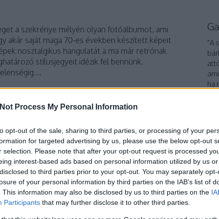
Ga
teget a szekrénye mélyén olyan fotóalbumot, ami
agy akár saját maga 70-es években készített képeit
"A 
képek nosztalgikus hangulatát a ma már retrónak
bár
atározó stílusjegyeit idézik fel bennünk.
att
telenségig…
ami
ha 
int
Not Process My Personal Information
TOVÁBB
To
to opt-out of the sale, sharing to third parties, or processing of your per
formation for targeted advertising by us, please use the below opt-out s
1
komment
r selection. Please note that after your opt-out request is processed y
ock
férfi
ékszer
hippi
kollekció
sál
csíkos
spring
2017
eing interest-based ads based on personal information utilized by us or
k
menswear
Mick Jagger
Roberto Cavalli
Peter Dundas
disclosed to third parties prior to your opt-out. You may separately opt-
losure of your personal information by third parties on the IAB’s list of
. This information may also be disclosed by us to third parties on the
IA
Participants
that may further disclose it to other third parties.