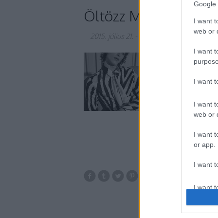
Google 
Öltözz Mick Jaggerne
I want t
web or d
2015. július 21.
-
gaborszakacs
I want t
Hitted volna, hogy 
purpose
öltözködési stílusa? 
az éveket idézi meg,
I want 
túlmutatott mindenfé
I want t
web or d
I want t
or app.
I want t
retro
férfi
1
I want t
authenti