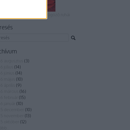
 2022-es Oscar-gála lenyűgöző ruhái
resés
chívum
6 augusztus
(
3
)
6 július
(
14
)
6 június
(
14
)
6 május
(
10
)
6 április
(
9
)
6 március
(
16
)
6 február
(
15
)
6 január
(
10
)
25 december
(
10
)
25 november
(
13
)
5 október
(
12
)
ább
...