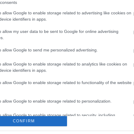
consents
k!
A
o allow Google to enable storage related to advertising like cookies on
r
evice identifiers in apps.
o allow my user data to be sent to Google for online advertising
valaha visszatér a Woodstock utáni lázadó korszak
s.
Roberto Cavalli 2016-os tavaszi férfi kollekciója azokat
 amikor az egyéniség, a szeretet és a béke utáni vágy
to allow Google to send me personalized advertising.
le vallási és politikai…
o allow Google to enable storage related to analytics like cookies on
evice identifiers in apps.
1
o allow Google to enable storage related to functionality of the website
TOVÁBB
o allow Google to enable storage related to personalization.
Szólj hozzá!
970
rocksztár
2016
menswear
Mick Jagger
The Rolling
o allow Google to enable storage related to security, including
Stones
Roberto Cavalli
amerikai botrány
CONFIRM
cation functionality and fraud prevention, and other user protection.