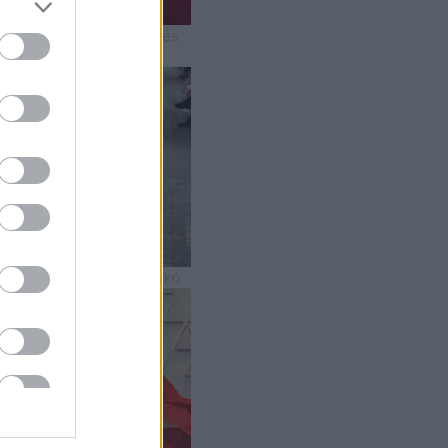
 2019-es Oscar-gála mesés
uhakölteményei
5 szupermenő strandszerkó