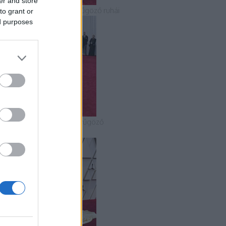
er and store
 2018-as Oscar-gála lenyűgöző ruhái
to grant or
ed purposes
 2020-as Oscar-gála lenyűgöző
uhakölteményei