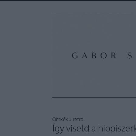
Címkék
»
retro
Így viseld a hippisze