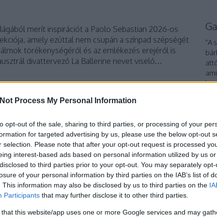
Ga
világából merít inspirációt a Paolo Sebastian 2026-os
llekciója, amely ezúttal nem csupán a színpad szépségét
"A 
 álmok törékenységéről és az emlékezés erejéről is
bár
 ausztrál divattervező La Ballerine nevet viselő…
att
ami
ha 
int
Not Process My Personal Information
TOVÁBB
To
to opt-out of the sale, sharing to third parties, or processing of your per
formation for targeted advertising by us, please use the below opt-out s
Szólj hozzá!
r selection. Please note that after your opt-out request is processed y
k
toll
szalag
elegancia
hímzés
magabiztosság
balerina
eing interest-based ads based on personal information utilized by us or
2026
női erő
törékenység
szabásvonal
Paris
Australia
disclosed to third parties prior to your opt-out. You may separately opt-
Paolo Sebastian
Paul Vasileff
La Ballerine
losure of your personal information by third parties on the IAB’s list of
. This information may also be disclosed by us to third parties on the
IA
Participants
that may further disclose it to other third parties.
tett elegancia – Elie Saab
 that this website/app uses one or more Google services and may gath