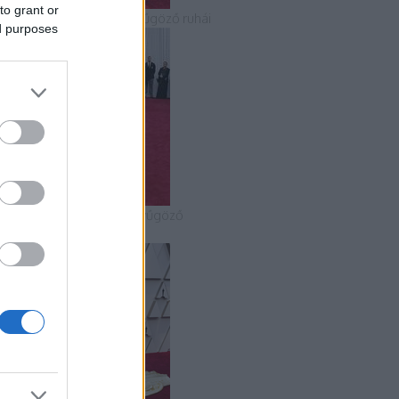
to grant or
 2018-as Oscar-gála lenyűgöző ruhái
ed purposes
 2020-as Oscar-gála lenyűgöző
uhakölteményei