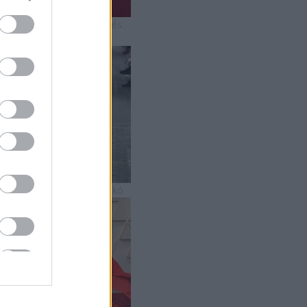
 2019-es Oscar-gála mesés
uhakölteményei
5 szupermenő strandszerkó