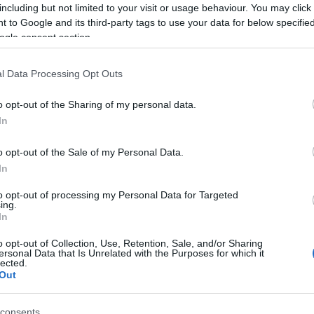
including but not limited to your visit or usage behaviour. You may click 
A
 to Google and its third-party tags to use your data for below specifi
ogle consent section.
l Data Processing Opt Outs
 a mediterrán könnyedség és a kifinomult nőiesség
 Resort 2027 kollekciójában. A legendás libanoni tervező
o opt-out of the Sharing of my personal data.
zának ikonikus stíluskódjaihoz nyúlt vissza, hogy olyan
In
amely a reggeli napsütéstől a nyári éjszakák
o opt-out of the Sale of my Personal Data.
A
In
r
to opt-out of processing my Personal Data for Targeted
TOVÁBB
ing.
In
o opt-out of Collection, Use, Retention, Sale, and/or Sharing
Szólj hozzá!
ersonal Data that Is Unrelated with the Purposes for which it
ny
flitter
kollekció
gyöngy
elegancia
hímzés
nőiesség
lected.
Out
iztosság
időtlen
Paris
Libanon
2027
Elie Saab
Resort
consents