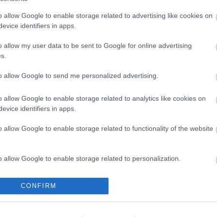
s Tamara Ralph kifutóján
o allow Google to enable storage related to advertising like cookies on
A
evice identifiers in apps.
r
o allow my user data to be sent to Google for online advertising
s.
 tavaszi-nyári couture kollekciója, a La Lumière
dó márkájának eddigi egyik legletisztultabb és
to allow Google to send me personalized advertising.
ízióját tárta a párizsi Pavillon Cambon közönsége elé.
zúttal a fény, a struktúra és a női test kapcsolatát
o allow Google to enable storage related to analytics like cookies on
evice identifiers in apps.
o allow Google to enable storage related to functionality of the website
1
TOVÁBB
o allow Google to enable storage related to personalization.
Szólj hozzá!
vészet
erő
elegancia
nőiesség
magabiztosság
páncél
o allow Google to enable storage related to security, including
CONFIRM
cation functionality and fraud prevention, and other user protection.
gyöngyök
Paris
díszítések
Paris Fashion Week
Tamara
Ralph
red carpet dress
kézi kidolgozás
kortárs divat