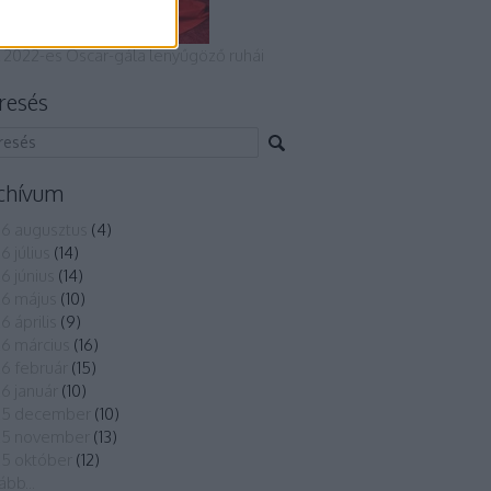
 2022-es Oscar-gála lenyűgöző ruhái
resés
chívum
6 augusztus
(
4
)
6 július
(
14
)
6 június
(
14
)
6 május
(
10
)
6 április
(
9
)
6 március
(
16
)
6 február
(
15
)
6 január
(
10
)
25 december
(
10
)
25 november
(
13
)
5 október
(
12
)
ább
...