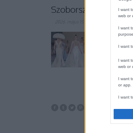
Szoborszerű ragyogá
I want t
web or d
2026. május 15.
-
gaborszakacs
I want t
purpose
Tamara Ralph 2026-os
Dorée a tervező néva
I want 
legfegyelmezettebb v
Az ausztrál tervező e
I want t
vizsgálta,…
web or d
I want t
or app.
I want t
tavasz
fény
mű
I want t
authenti
couture
2026