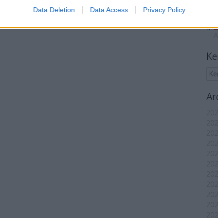
Data Deletion
Data Access
Privacy Policy
A
Ke
Ar
202
202
202
202
202
202
202
202
20
20
202