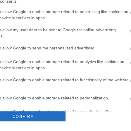
consents
o allow Google to enable storage related to advertising like cookies on
A
evice identifiers in apps.
r
o allow my user data to be sent to Google for online advertising
s.
to allow Google to send me personalized advertising.
o allow Google to enable storage related to analytics like cookies on
evice identifiers in apps.
o allow Google to enable storage related to functionality of the website
1
o allow Google to enable storage related to personalization.
o allow Google to enable storage related to security, including
CONFIRM
cation functionality and fraud prevention, and other user protection.