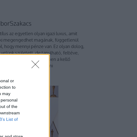
borSzakacs
stílus az egyetlen olyan igazi luxus, amit
ki megengedhet magának, függetlenül
ól, hogy mennyi pénze van. Ez olyan dolog,
 velünk született, de tanulható, feltéve,
megvan hozzá az emberben a kellő
elligencia." - Giorgio Armani
p 5
sonal or
ection to
ou may
 personal
out of the
 downstream
B’s List of
er and store