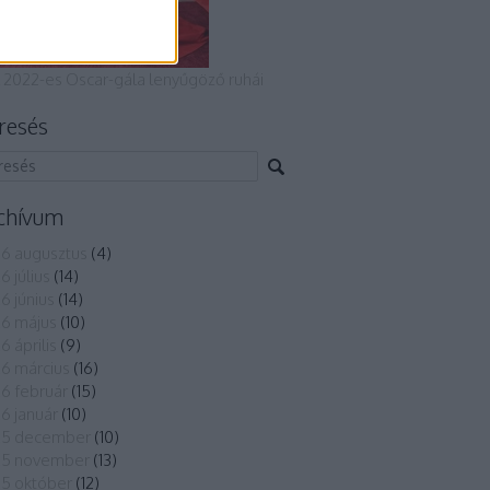
 2022-es Oscar-gála lenyűgöző ruhái
resés
chívum
6 augusztus
(
4
)
6 július
(
14
)
6 június
(
14
)
6 május
(
10
)
6 április
(
9
)
6 március
(
16
)
6 február
(
15
)
6 január
(
10
)
25 december
(
10
)
25 november
(
13
)
5 október
(
12
)