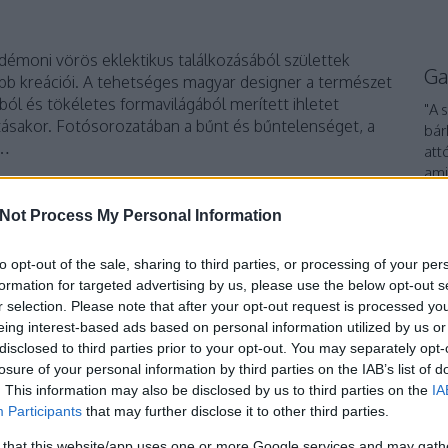
 démoni vörös eklektikus találkozásából születtek
Ga
bb kreációi. A tehetséges magyar designer a természet
ól és tökéletes formavilágából merített ihletet
"A 
tásakor. Fotósorozatában a bűnt és bűntelenséget, a
bár
,…
att
ami
ha 
int
Not Process My Personal Information
TOVÁBB
To
to opt-out of the sale, sharing to third parties, or processing of your per
formation for targeted advertising by us, please use the below opt-out s
Szólj hozzá!
r selection. Please note that after your opt-out request is processed y
fehér
designer
piros
kollekció
selyem
haute couture
eing interest-based ads based on personal information utilized by us or
nza
Pomozi Péter
Pèpo
pliszé
Vorpal Bunny Collection
disclosed to third parties prior to your opt-out. You may separately opt-
losure of your personal information by third parties on the IAB’s list of
. This information may also be disclosed by us to third parties on the
IA
Participants
that may further disclose it to other third parties.
 that this website/app uses one or more Google services and may gath