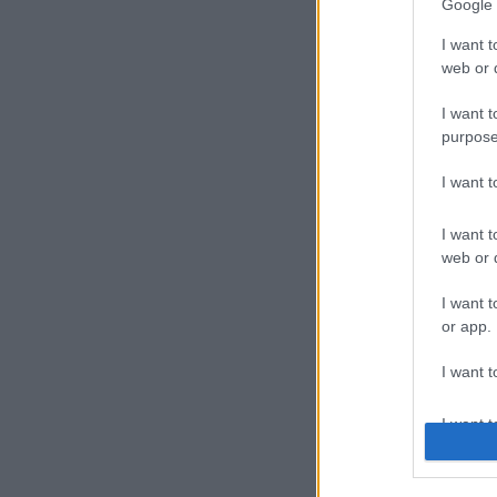
Google 
I want t
web or d
I want t
purpose
I want 
I want t
web or d
I want t
or app.
I want t
I want t
authenti