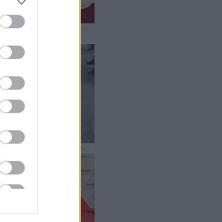
 2019-es Oscar-gála mesés
uhakölteményei
5 szupermenő strandszerkó