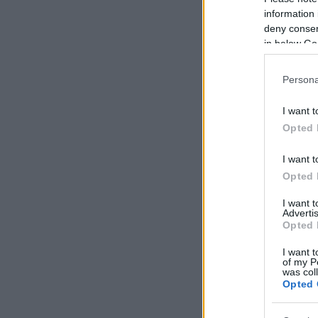
information 
deny consent
in below Go
Persona
I want t
Opted 
I want t
Opted 
I want 
Advertis
Opted 
I want t
of my P
was col
Opted 