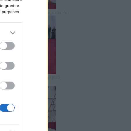
to grant or
ed purposes
 2018-as Oscar-gála lenyűgöző ruhái
 2020-as Oscar-gála lenyűgöző
uhakölteményei