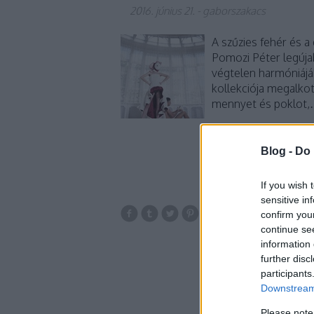
2016. június 21.
-
gaborszakacs
A szűzies fehér és a
Pomozi Péter legúja
végtelen harmóniájáb
kollekciója megalko
mennyet és poklot
Blog -
Do 
If you wish 
sensitive in
confirm you
magyar
continue se
eklektikus
orga
information 
further disc
participants
Downstream 
Please note