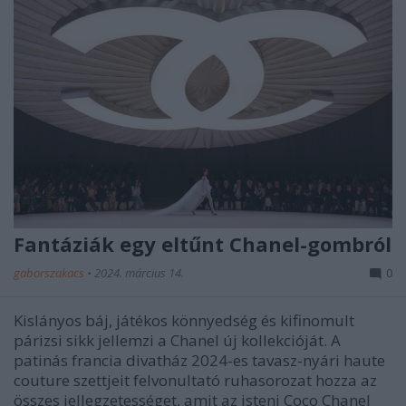
Fantáziák egy eltűnt Chanel-gombról
gaborszakacs
•
2024. március 14.
0
Kislányos báj, játékos könnyedség és kifinomult
párizsi sikk jellemzi a Chanel új kollekcióját. A
patinás francia divatház 2024-es tavasz-nyári haute
couture szettjeit felvonultató ruhasorozat hozza az
összes jellegzetességet, amit az isteni Coco Chanel