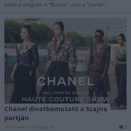
adott a világnak. A "Button", azaz a "Gomb"…
Chanel divatbemutató a Szajna
partján
gaborszakacs
•
2023. július 25.
0