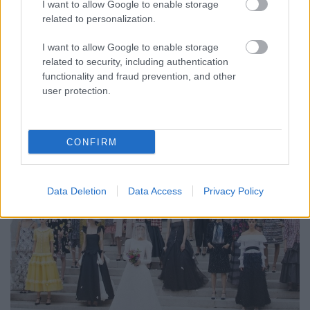
modellek a Chanel bemutatóján. A világhírű francia
I want to allow Google to enable storage
márka a szupermodellek aranykorát idézte meg a
related to personalization.
2022-es tavaszi ready-to-wear kollekció show-ján.
Viszontláthattunk egy olyan korszakot, amikor
I want to allow Google to enable storage
kirobbanó egyéniségek léptek a kifutóra, akik
related to security, including authentication
mosolyogtak,…
functionality and fraud prevention, and other
user protection.
CONFIRM
Data Deletion
Data Access
Privacy Policy