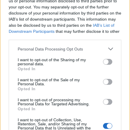
us or personal information disclosed to third parties prior to
your opt-out. You may separately opt-out of the further
disclosure of your personal information by third parties on the
IAB’s list of downstream participants. This information may
also be disclosed by us to third parties on the
IAB’s List of
Downstream Participants
that may further disclose it to other
third parties.
Please note that this website/app uses one or more Google
Personal Data Processing Opt Outs
A Chanel-ház 2022-es őszi sziluettjei
services and may gather and store information including but
not limited to your visit or usage behaviour. You may click to
I want to opt-out of the Sharing of my
gaborszakacs
•
2022. augusztus 31.
1
personal data.
grant or deny consent to Google and its third-party tags to
Opted In
use your data for below specified purposes in below Google
A Chanel divatház történetének jelentős
consent section.
I want to opt-out of the Sale of my
Personal Data.
mérföldköveit idézte meg a 2022-es őszi
Opted In
kollekciójában a márka kreatív igazgatója, Virginie
Viard. A kifutón felsorakozó csodás haute couture
I want to opt-out of processing my
kreációk hozták azokat a jellegzetes formákat,
Personal Data for Targeted Advertising.
Opted In
anyagokat, stílusjegyeket, mint a tweed, a kézi
hímzések, a praktikus…
I want to opt-out of Collection, Use,
Retention, Sale, and/or Sharing of my
Personal Data that Is Unrelated with the