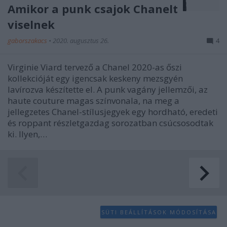
Amikor a punk csajok Chanelt
viselnek
gaborszakacs
•
2020. augusztus 26.
4
Virginie Viard tervező a Chanel 2020-as őszi
kollekcióját egy igencsak keskeny mezsgyén
lavírozva készítette el. A punk vagány jellemzői, az
haute couture magas színvonala, na meg a
jellegzetes Chanel-stílusjegyek egy hordható, eredeti
és roppant részletgazdag sorozatban csúcsosodtak
ki. Ilyen,…
SÜTI BEÁLLÍTÁSOK MÓDOSÍTÁSA