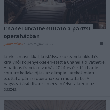
Chanel divatbemutató a párizsi
operaházban
gaborszakacs
•
2024. augusztus 02.
0
Játékos masnikkal, kristálysarkú szandálokkal és
királynői köpenyekkel érkezett a Chanel a divathétre.
A patinás francia divatház 2024-es ősz-téli haute
couture kollekcióját - az olimpiai játékok miatt -
ezúttal a párizsi operaházban mutatta be. A
nagyszabású divateseményen felsorakozott az
összes…