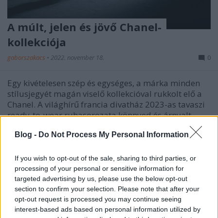
A múlt, jelen és jövő Chanel-
kollekciója
gaborszakacs
•
2022. november 18.
0
Egy kivételesen szép és egységes, a márka minden
stílusjegyét magán viselő kollekcióval rukkolt elő a
Chanel. A világhírű francia divatház 2023-as tavaszi
ready-to-wear ruhasorozata könnyed és árnyalt,
kifinomultan elegáns és modern sikkes szettjei
Blog -
Do Not Process My Personal Information
mesés tweedekből, klasszikus szabásvonalakból,…
If you wish to opt-out of the sale, sharing to third parties, or
processing of your personal or sensitive information for
targeted advertising by us, please use the below opt-out
section to confirm your selection. Please note that after your
opt-out request is processed you may continue seeing
interest-based ads based on personal information utilized by