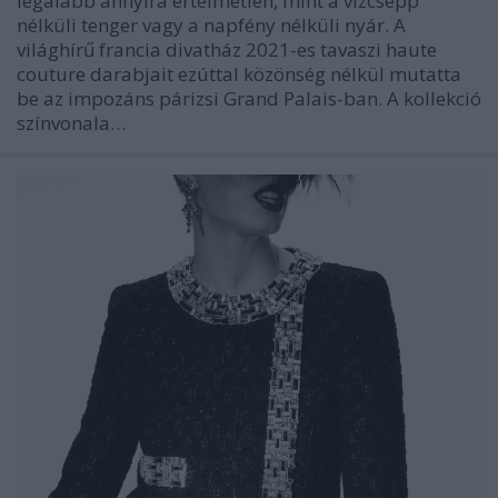
legalább annyira értelmetlen, mint a vízcsepp
nélküli tenger vagy a napfény nélküli nyár. A
világhírű francia divatház 2021-es tavaszi haute
couture darabjait ezúttal közönség nélkül mutatta
be az impozáns párizsi Grand Palais-ban. A kollekció
színvonala…