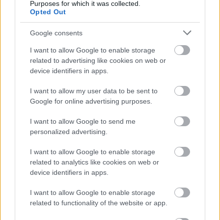
Purposes for which it was collected.
Opted Out
Google consents
I want to allow Google to enable storage
related to advertising like cookies on web or
device identifiers in apps.
I want to allow my user data to be sent to
Google for online advertising purposes.
I want to allow Google to send me
personalized advertising.
Chanel időutazása a szupermodellek
I want to allow Google to enable storage
related to analytics like cookies on web or
aranykorába
device identifiers in apps.
gaborszakacs
•
2022. január 17.
0
I want to allow Google to enable storage
related to functionality of the website or app.
Lökdösődő fotósok, kattogó vakuk és pörgő-forgó