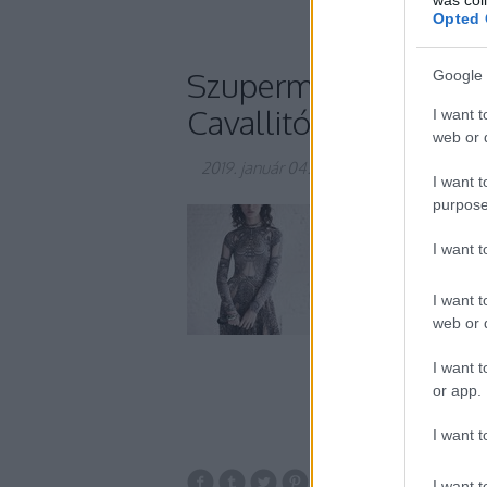
Opted 
Szupermenő állatmin
Google 
Cavallitól
I want t
web or d
2019. január 04.
-
gaborszakacs
I want t
purpose
Az utcai viseleteke
Roberto Cavalli. A vi
I want 
jellegzetes Cavalli-
életre, kiszolgálva 
I want t
…
web or d
I want t
or app.
I want t
I want t