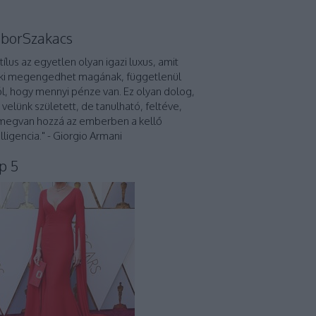
borSzakacs
stílus az egyetlen olyan igazi luxus, amit
ki megengedhet magának, függetlenül
ól, hogy mennyi pénze van. Ez olyan dolog,
 velünk született, de tanulható, feltéve,
megvan hozzá az emberben a kellő
elligencia." - Giorgio Armani
p 5