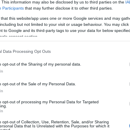
. This information may also be disclosed by us to third parties on the
IA
Participants
that may further disclose it to other third parties.
A
 that this website/app uses one or more Google services and may gath
sák az ifjabb Cavallitól
including but not limited to your visit or usage behaviour. You may click 
Ke
 to Google and its third-party tags to use your data for below specifi
ogle consent section.
alma a fájától, tartja az ismert mondás. Igaz ez a
Ar
l Data Processing Opt Outs
yanis a világhírű divattervező, Roberto Cavalli és Eva
án izgalmas, modern és eklektikus vonalat képvisel a
202
o opt-out of the Sharing of my personal data.
n. Robert Cavalli, akár csak az édesapja, a
202
In
202
202
o opt-out of the Sale of my Personal Data.
202
In
202
TOVÁBB
202
to opt-out of processing my Personal Data for Targeted
202
ing.
20
In
Szólj hozzá!
20
202
kció
2020
selyem
street style
fall
bársony
menswear
o opt-out of Collection, Use, Retention, Sale, and/or Sharing
ersonal Data that Is Unrelated with the Purposes for which it
Tov
s
Roberto Cavalli
Robert Cavalli
Eva Cavalli
Triple RRR
lected.