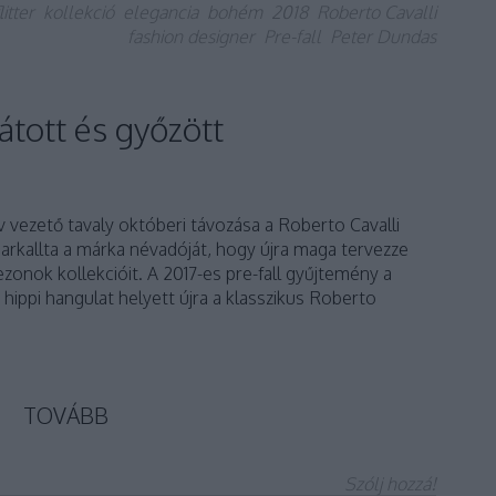
litter
kollekció
elegancia
bohém
2018
Roberto Cavalli
fashion designer
Pre-fall
Peter Dundas
látott és győzött
 vezető tavaly októberi távozása a Roberto Cavalli
 sarkallta a márka névadóját, hogy újra maga tervezze
onok kollekcióit. A 2017-es pre-fall gyűjtemény a
 hippi hangulat helyett újra a klasszikus Roberto
TOVÁBB
Szólj hozzá!