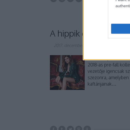
olasz
divat
ős
authenti
A hippik és dívák évzá
2017. december 27.
-
gaborszakacs
Marokkó perzselő sz
2018-as pre-fall koll
vezetője igencsak s
szezonra, amelyben 
kaftánjainak…