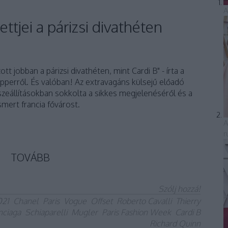
A
ttjei a párizsi divathéten
t jobban a párizsi divathéten, mint Cardi B" - írta a
pperről. És valóban! Az extravagáns külsejű előadó
zeállításokban sokkolta a sikkes megjelenéséről és a
ismert francia fővárost.
A
r
TOVÁBB
Szólj hozzá!
021
Chanel
Paris
Vogue
Offset
Roberto Cavalli
Thierry
nciaga
Schiaparelli
Mugler
Paris Fashion Week
Cardi B
Richard Quinn