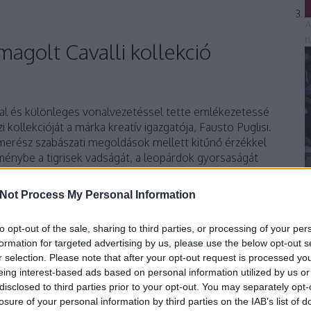
A
r
magolt Cavalli kollekció
kal és különleges vonalvezetéssel tette emlékezetessé
i kollekcióját a márka kreatív igazgatója, Fausto Puglisi.
 merész szabászati megoldások mellett kitűnő érzékkel
ménybe a tigrisek vadságát, a leopárdok gyorsaságát
1
Not Process My Personal Information
TOVÁBB
to opt-out of the sale, sharing to third parties, or processing of your per
formation for targeted advertising by us, please use the below opt-out s
r selection. Please note that after your opt-out request is processed y
eing interest-based ads based on personal information utilized by us or
Szólj hozzá!
disclosed to third parties prior to your opt-out. You may separately opt-
kció
street style
állatminta
2021
Italian
Roberto Cavalli
losure of your personal information by third parties on the IAB’s list of
Cavalli
ready-to-wear
Fausto Puglisi