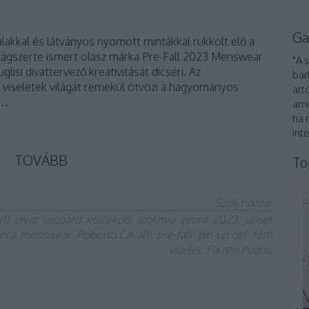
Ga
lakkal és látványos nyomott mintákkal rukkolt elő a
világszerte ismert olasz márka Pre-Fall 2023 Menswear
"A 
glisi divattervező kreativitását dicséri. Az
bár
e viseletek világát remekül ötvözi a hagyományos
att
,…
ami
ha 
int
TOVÁBB
To
Szólj hozzá!
rfi
divat
leopárd
kollekció
szoknya
zebra
2023
street
nta
menswear
Roberto Cavalli
pre-fall
pin-up girl
férfi
viselet
Fausto Puglisi