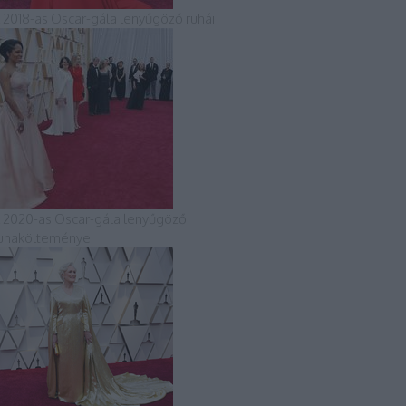
 2018-as Oscar-gála lenyűgöző ruhái
 2020-as Oscar-gála lenyűgöző
uhakölteményei