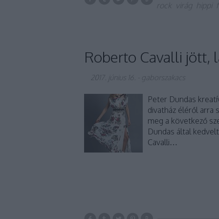
rock
virág
hippi
f
Roberto Cavalli jött, 
2017. június 16.
-
gaborszakacs
Peter Dundas kreatív
divatház éléről arra
meg a következő szez
Dundas által kedvelt
Cavalli…