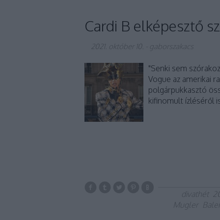
Cardi B elképesztő sze
2021. október 10.
-
gaborszakacs
"Senki sem szórakozot
Vogue az amerikai ra
polgárpukkasztó öss
kifinomult ízléséről 
divathét
2
Mugler
Bale