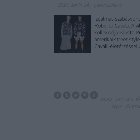
2023. április 24.
-
gaborszakacs
Izgalmas szabásvona
Roberto Cavalli. A 
kollekciója Fausto Pu
amerikai street styl
Cavalli-életérzéssel
olasz
amerikai
fé
style
állatmi