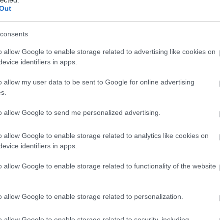
Out
Eg
ták és tetkóruhák Roberto
consents
o allow Google to enable storage related to advertising like cookies on
evice identifiers in apps.
o allow my user data to be sent to Google for online advertising
s.
t újragondolta és magasabb szintre emelte 2019-ben a
lághírű olasz márka kreatív igazgatója, Paul Surridge a
to allow Google to send me personalized advertising.
jegyeket a kényelem és a bujaság égisze alatt keltette
ezzel az ultramodern nagyvárosi megjelenés elvárásait.
o allow Google to enable storage related to analytics like cookies on
evice identifiers in apps.
o allow Google to enable storage related to functionality of the website
TOVÁBB
o allow Google to enable storage related to personalization.
Szólj hozzá!
o allow Google to enable storage related to security, including