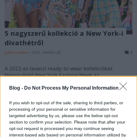
5 nagyszerű kollekció a New York-i
divathétről
gaborszakacs
•
2021. október 28.
0
A 2022-es tavaszi ready-to-wear kollekciókat
felvonultató New York Fashion Week az
egyenjogúságról, az esélyegyenlőségről, a
kirobbanó nőiességről és a valódi girl power érzésről
Blog -
Do Not Process My Personal Information
szólt. Az alábbi összeállításban elhoztam nektek az 5
legizgalmasabb divatbemutató ruháit, amelyek
If you wish to opt-out of the sale, sharing to third parties, or
inspirációt adhatnak a…
processing of your personal or sensitive information for
targeted advertising by us, please use the below opt-out
section to confirm your selection. Please note that after your
opt-out request is processed you may continue seeing
interest-based ads based on personal information utilized by