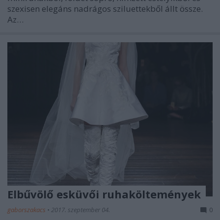
szexisen elegáns nadrágos sziluettekből állt össze.
Az…
Elbűvölő esküvői ruhaköltemények
gaborszakacs
•
2017. szeptember 04.
0