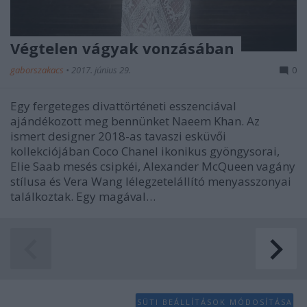
Végtelen vágyak vonzásában
gaborszakacs
•
2017. június 29.
0
Egy fergeteges divattörténeti esszenciával
ajándékozott meg bennünket Naeem Khan. Az
ismert designer 2018-as tavaszi esküvői
kollekciójában Coco Chanel ikonikus gyöngysorai,
Elie Saab mesés csipkéi, Alexander McQueen vagány
stílusa és Vera Wang lélegzetelállító menyasszonyai
találkoztak. Egy magával…
SÜTI BEÁLLÍTÁSOK MÓDOSÍTÁSA