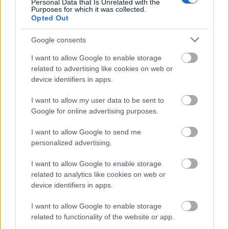
Personal Data that Is Unrelated with the
rojtos minidresszeken át az ultramodern
Purposes for which it was collected.
Opted Out
vonalvezetésű nadrágos összeállításokig sorakoznak
fel. Bizony, egy…
Google consents
I want to allow Google to enable storage
related to advertising like cookies on web or
device identifiers in apps.
I want to allow my user data to be sent to
Google for online advertising purposes.
I want to allow Google to send me
personalized advertising.
I want to allow Google to enable storage
related to analytics like cookies on web or
device identifiers in apps.
I want to allow Google to enable storage
15 szupermenő és stílusos esküvői
related to functionality of the website or app.