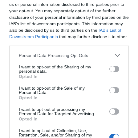
us or personal information disclosed to third parties prior to
your opt-out. You may separately opt-out of the further
disclosure of your personal information by third parties on the
IAB’s list of downstream participants. This information may
also be disclosed by us to third parties on the
IAB’s List of
Downstream Participants
that may further disclose it to other
third parties.
Please note that this website/app uses one or more Google
Personal Data Processing Opt Outs
services and may gather and store information including but
not limited to your visit or usage behaviour. You may click to
I want to opt-out of the Sharing of my
personal data.
grant or deny consent to Google and its third-party tags to
Opted In
Mesés ruhaparádé a boldogító igen
use your data for below specified purposes in below Google
consent section.
I want to opt-out of the Sale of my
kimondására
Personal Data.
Opted In
gaborszakacs
•
2021. február 01.
0
I want to opt-out of processing my
Personal Data for Targeted Advertising.
A klasszikus elegancia a merész újításokkal
Opted In
keveredik Naeem Khan legújabb kollekciójában. A
világhírű divattervező 2020-as ősz-téli esküvői
I want to opt-out of Collection, Use,
Retention, Sale, and/or Sharing of my
darabjai a romantikus hercegnői szettektől a dögös-