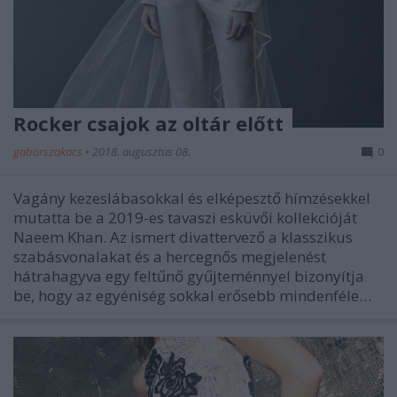
Rocker csajok az oltár előtt
gaborszakacs
•
2018. augusztus 08.
0
Vagány kezeslábasokkal és elképesztő hímzésekkel
mutatta be a 2019-es tavaszi esküvői kollekcióját
Naeem Khan. Az ismert divattervező a klasszikus
szabásvonalakat és a hercegnős megjelenést
hátrahagyva egy feltűnő gyűjteménnyel bizonyítja
be, hogy az egyéniség sokkal erősebb mindenféle…