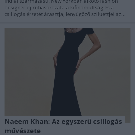
indiai származású, New Yorkban alkotó fashion
designer új ruhasorozata a kifinomultság és a
csillogás érzetét árasztja, lenyűgöző sziluettjei az…
Naeem Khan: Az egyszerű csillogás
művészete