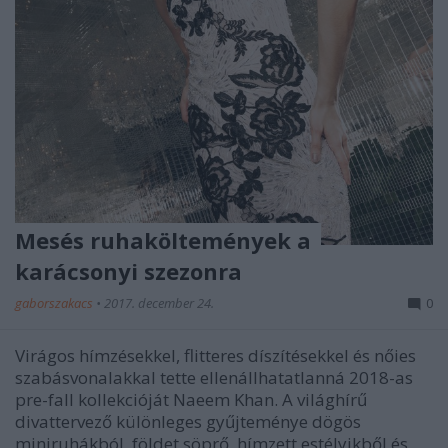
Mesés ruhaköltemények a
karácsonyi szezonra
gaborszakacs
•
2017. december 24.
0
Virágos hímzésekkel, flitteres díszítésekkel és nőies
szabásvonalakkal tette ellenállhatatlanná 2018-as
pre-fall kollekcióját Naeem Khan. A világhírű
divattervező különleges gyűjteménye dögös
miniruhákból, földet söprő, hímzett estélyikből és