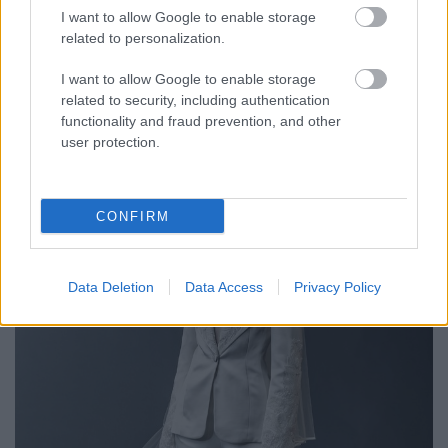
ruhaköltemény
I want to allow Google to enable storage
gaborszakacs
•
2018. október 26.
0
related to personalization.
I want to allow Google to enable storage
Hímzett míderekkel, gyöngyös minidresszekkel és
related to security, including authentication
végtelen csipketengerrel hódítja meg a modern
functionality and fraud prevention, and other
menyasszonyokat Naeem Khan. A világhírű tervező
user protection.
2019-es őszi esküvői kollekciójában felbukkannak a
klasszikusnak számító hercegnő fazonok, a szexi
kezeslábasok és a csillogó partiszettek is. Hölgyeim,
íme a…
CONFIRM
Data Deletion
Data Access
Privacy Policy