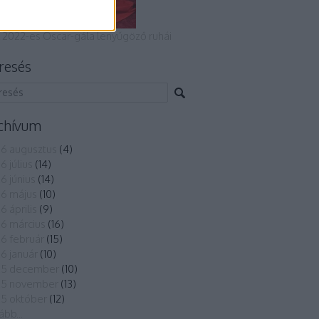
 2022-es Oscar-gála lenyűgöző ruhái
resés
chívum
6 augusztus
(
4
)
6 július
(
14
)
6 június
(
14
)
6 május
(
10
)
6 április
(
9
)
6 március
(
16
)
6 február
(
15
)
6 január
(
10
)
25 december
(
10
)
25 november
(
13
)
5 október
(
12
)
ább
...