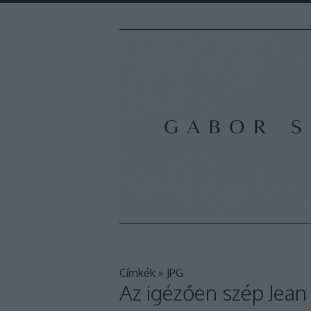
Címkék
»
JPG
Az igézően szép Jean 