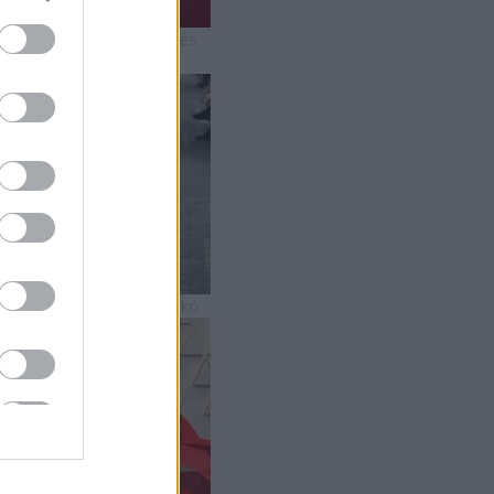
 2019-es Oscar-gála mesés
uhakölteményei
5 szupermenő strandszerkó