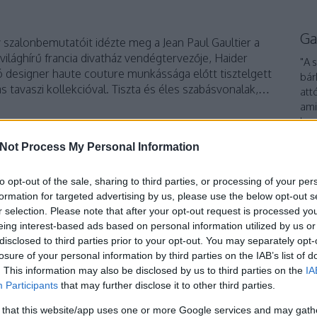
Ga
v szalonbemutatóit idézte meg a Jean Paul Gaultier a
 világhírű francia divatház vendégtervezője, Haider
"A 
designer haute couture munkássága előtt tisztelgett
bár
as tavaszi kollekcióval. Tiszta és éles szabásvonalak,…
att
ami
ha 
int
Not Process My Personal Information
TOVÁBB
To
to opt-out of the sale, sharing to third parties, or processing of your per
formation for targeted advertising by us, please use the below opt-out s
Szólj hozzá!
r selection. Please note that after your opt-out request is processed y
épség
építészet
kollekció
esztétikum
nőiesség
catwalk
eing interest-based ads based on personal information utilized by us or
ató
spring
2023
haute couture
couture
divathét
Paris
disclosed to third parties prior to your opt-out. You may separately opt-
r Ackermann
Jean Paul Gaultier
JPG
Paris Fashion Week
losure of your personal information by third parties on the IAB’s list of
. This information may also be disclosed by us to third parties on the
IA
Participants
that may further disclose it to other third parties.
 Párizsban
 that this website/app uses one or more Google services and may gath