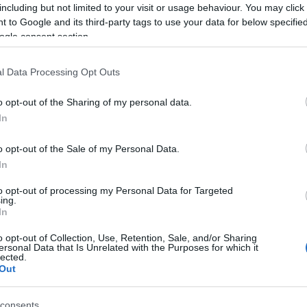
including but not limited to your visit or usage behaviour. You may click 
A
 to Google and its third-party tags to use your data for below specifi
ogle consent section.
s mintái inspirálták legújabb kollekciójának
Paul Gaultier-t. A francia tervező 2016-os couture
l Data Processing Opt Outs
észet szépségének leképezése egy érzelmes,
 polgárpukkasztó sorozaton keresztül.
o opt-out of the Sharing of my personal data.
In
o opt-out of the Sale of my Personal Data.
A
In
TOVÁBB
r
to opt-out of processing my Personal Data for Targeted
ing.
In
Szólj hozzá!
nspiráció
designer
kollekció
couture
fall
women
2016
o opt-out of Collection, Use, Retention, Sale, and/or Sharing
Párizs
Jean Paul Gaultier
JPG
ersonal Data that Is Unrelated with the Purposes for which it
lected.
Out
consents