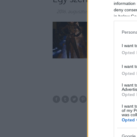
information 
deny consent
2016. augusztus 30.
-
gaborszakacs
in below Go
Az őszi erdő színei é
megalkotásakor Jean 
Persona
gyűjteménye a term
figyelemfelkeltő és
I want t
Opted 
I want t
Opted 
I want 
Advertis
Opted 
francia
ősz
i
I want t
of my P
was col
Opted 
Google 