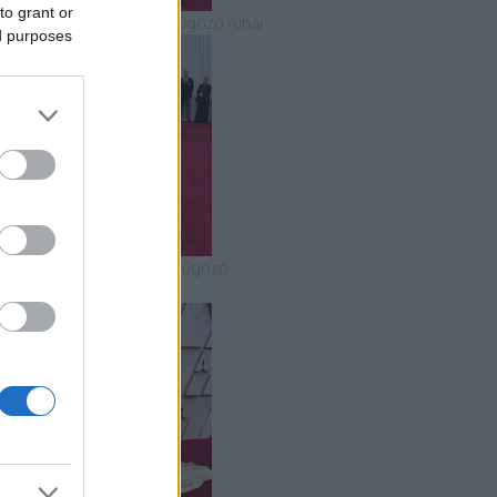
to grant or
 2018-as Oscar-gála lenyűgöző ruhái
ed purposes
 2020-as Oscar-gála lenyűgöző
uhakölteményei