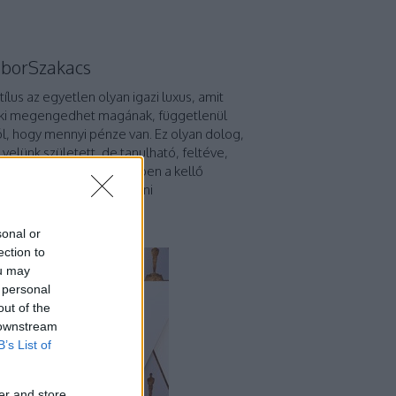
borSzakacs
stílus az egyetlen olyan igazi luxus, amit
ki megengedhet magának, függetlenül
ól, hogy mennyi pénze van. Ez olyan dolog,
 velünk született, de tanulható, feltéve,
megvan hozzá az emberben a kellő
elligencia." - Giorgio Armani
p 5
sonal or
ection to
ou may
 personal
out of the
 downstream
B’s List of
er and store