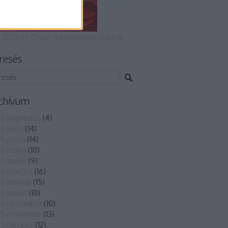
 2022-es Oscar-gála lenyűgöző ruhái
resés
chívum
6 augusztus
(
4
)
6 július
(
14
)
6 június
(
14
)
6 május
(
10
)
6 április
(
9
)
6 március
(
16
)
6 február
(
15
)
6 január
(
10
)
25 december
(
10
)
25 november
(
13
)
5 október
(
12
)