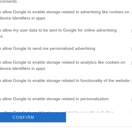
consents
o allow Google to enable storage related to advertising like cookies on
A
evice identifiers in apps.
r
o allow my user data to be sent to Google for online advertising
s.
to allow Google to send me personalized advertising.
o allow Google to enable storage related to analytics like cookies on
evice identifiers in apps.
o allow Google to enable storage related to functionality of the website
1
o allow Google to enable storage related to personalization.
o allow Google to enable storage related to security, including
CONFIRM
cation functionality and fraud prevention, and other user protection.