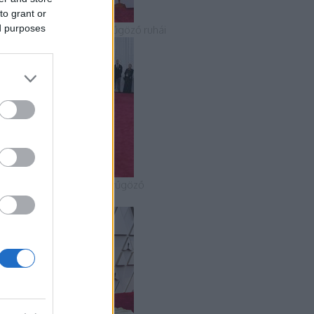
to grant or
ed purposes
 2018-as Oscar-gála lenyűgöző ruhái
 2020-as Oscar-gála lenyűgöző
uhakölteményei