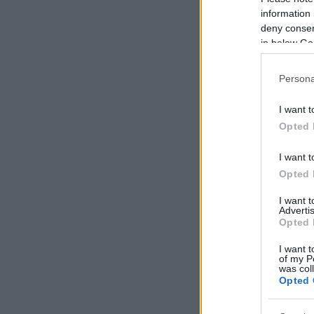
information 
deny consent
in below Go
Persona
I want t
Opted 
I want t
Opted 
I want 
Advertis
Opted 
I want t
of my P
was col
Opted 