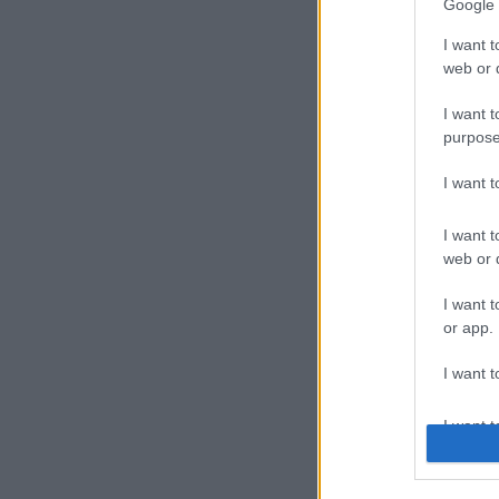
Google 
I want t
web or d
I want t
purpose
I want 
I want t
web or d
I want t
or app.
I want t
I want t
authenti