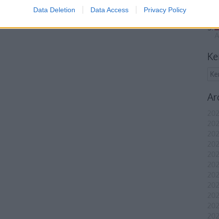
Data Deletion
Data Access
Privacy Policy
A
Ke
Ar
202
202
202
202
202
202
202
202
20
20
202