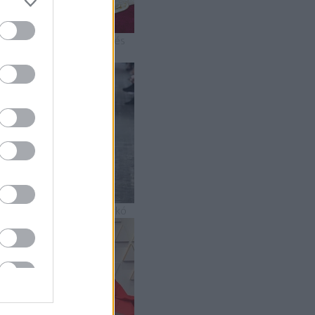
 2019-es Oscar-gála mesés
uhakölteményei
5 szupermenő strandszerkó