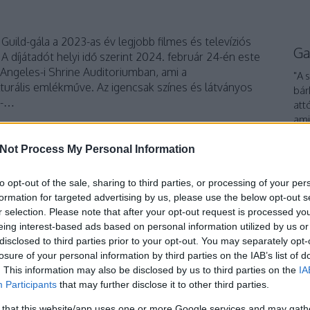
Guild-gála a 2023-as év legjobb filmes és televíziós
Ga
. A díjátadót helyi idő szerint 2024. február 24-én este
Angeles-i Shrine Auditoriumban, ami a
"A 
turális emlékműve. Az igencsak színes és látványos
bár
 -…
att
ami
ha 
int
Not Process My Personal Information
TOVÁBB
To
to opt-out of the sale, sharing to third parties, or processing of your per
formation for targeted advertising by us, please use the below opt-out s
Szólj hozzá!
r selection. Please note that after your opt-out request is processed y
észnő
gála
red carpet
haute couture
couture
díjkiosztó
eing interest-based ads based on personal information utilized by us or
eg
2024
Louis Vuitton
Armani
Versace
Prada
Az ördög
disclosed to third parties prior to your opt-out. You may separately opt-
Schiaparelli
red carpet dress
Screen Actors Guild-gála
losure of your personal information by third parties on the IAB’s list of
Screen Actors Guild
SAG-gála
. This information may also be disclosed by us to third parties on the
IA
Participants
that may further disclose it to other third parties.
 that this website/app uses one or more Google services and may gath