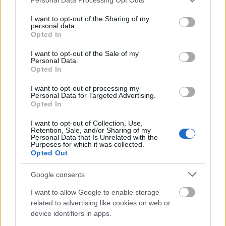
services and may gather and store information including but
not limited to your visit or usage behaviour. You may click to
I want to opt-out of the Sharing of my
Velencei álmok és mediterrán
personal data.
grant or deny consent to Google and its third-party tags to
Opted In
elegancia Reem Acrától
use your data for below specified purposes in below Google
consent section.
I want to opt-out of the Sale of my
gaborszakacs
•
2026. június 18.
0
Personal Data.
Opted In
Vannak városok, amelyek életre szóló élményt
I want to opt-out of processing my
adnak, Reem Acra számára ebben a szezonban
Personal Data for Targeted Advertising.
Velence jelentette az inspirációt. Miután az elmúlt év
Opted In
során számos ügyfelét öltöztette fel a lagúnák
I want to opt-out of Collection, Use,
városába tett utazásaikhoz, a libanoni származású,
Retention, Sale, and/or Sharing of my
New Yorkban alkotó divattervezőt teljesen magával
Personal Data that Is Unrelated with the
Purposes for which it was collected.
ragadta…
Opted Out
Google consents
I want to allow Google to enable storage
related to advertising like cookies on web or
device identifiers in apps.