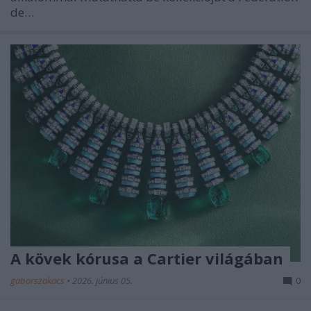
de…
A kövek kórusa a Cartier világában
gaborszakacs
•
2026. június 05.
0