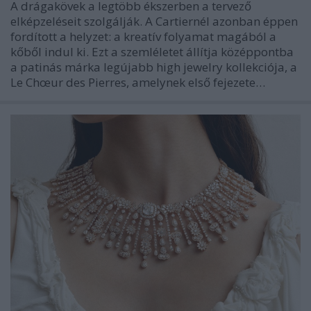
A drágakövek a legtöbb ékszerben a tervező
elképzeléseit szolgálják. A Cartiernél azonban éppen
fordított a helyzet: a kreatív folyamat magából a
kőből indul ki. Ezt a szemléletet állítja középpontba
a patinás márka legújabb high jewelry kollekciója, a
Le Chœur des Pierres, amelynek első fejezete…