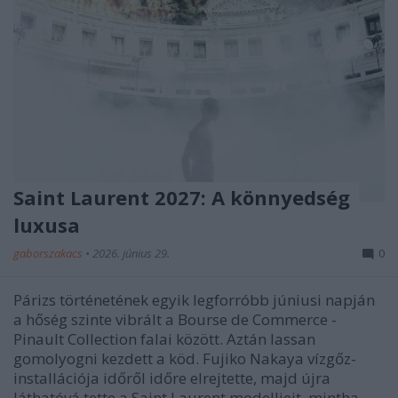
Saint Laurent 2027: A könnyedség
luxusa
gaborszakacs
•
2026. június 29.
0
Párizs történetének egyik legforróbb júniusi napján
a hőség szinte vibrált a Bourse de Commerce -
Pinault Collection falai között. Aztán lassan
gomolyogni kezdett a köd. Fujiko Nakaya vízgőz-
installációja időről időre elrejtette, majd újra
láthatóvá tette a Saint Laurent modelljeit, mintha