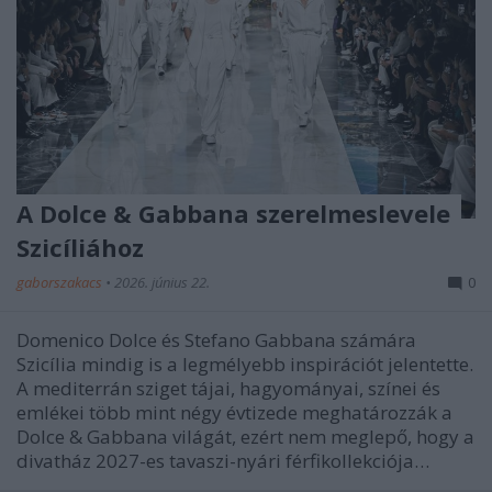
A Dolce & Gabbana szerelmeslevele
Szicíliához
gaborszakacs
•
2026. június 22.
0
Domenico Dolce és Stefano Gabbana számára
Szicília mindig is a legmélyebb inspirációt jelentette.
A mediterrán sziget tájai, hagyományai, színei és
emlékei több mint négy évtizede meghatározzák a
Dolce & Gabbana világát, ezért nem meglepő, hogy a
divatház 2027-es tavaszi-nyári férfikollekciója…