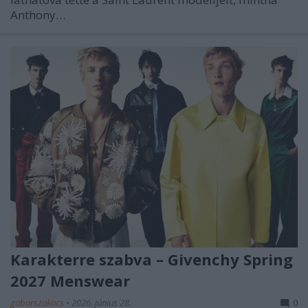
Anthony…
Karakterre szabva – Givenchy Spring
2027 Menswear
gaborszakacs
•
2026. június 28.
0