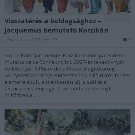
Visszatérés a boldogsághoz –
Jacquemus bemutató Korzikán
gaborszakacs
•
2026. június 30.
0
Simon Porte Jacquemus Korzika sziklás partvidékén
mutatta be Le Bonheur című 2027-es tavaszi–nyári
kollekcióját. A Phare de la Pietra világítótorony
környezetében megrendezett show a Földközi-tenger
elemeire épült, a mediterrán táj, a szél és a
természetes fény együtt formálta az élményt,
miközben a…