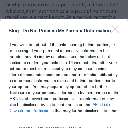
mindig szorosan összekapcsolódott, a Resort 2027
kollekciójában azonban ez a kapcsolat különösen
személyes jelentést kapott. Az amerikai tervezőt a
saját gyűjteményének egyik különleges darabja,
Alfred Henry Maurer La Femme Dans Le Voile Mauve
Blog -
Do Not Process My Personal Information
című…
If you wish to opt-out of the sale, sharing to third parties, or
processing of your personal or sensitive information for
targeted advertising by us, please use the below opt-out
section to confirm your selection. Please note that after your
opt-out request is processed you may continue seeing
interest-based ads based on personal information utilized by
us or personal information disclosed to third parties prior to
your opt-out. You may separately opt-out of the further
disclosure of your personal information by third parties on the
IAB’s list of downstream participants. This information may
also be disclosed by us to third parties on the
IAB’s List of
Downstream Participants
that may further disclose it to other
third parties.
Please note that this website/app uses one or more Google
Personal Data Processing Opt Outs