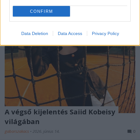
meg a…
CONFIRM
Data Deletion
Data Access
Privacy Policy
A végső kijelentés Saiid Kobeisy
világában
gaborszakacs
•
2026. június 14.
0