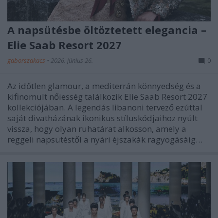
A napsütésbe öltöztetett elegancia –
Elie Saab Resort 2027
gaborszakacs
•
2026. június 26.
0
Az időtlen glamour, a mediterrán könnyedség és a
kifinomult nőiesség találkozik Elie Saab Resort 2027
kollekciójában. A legendás libanoni tervező ezúttal
saját divatházának ikonikus stíluskódjaihoz nyúlt
vissza, hogy olyan ruhatárat alkosson, amely a
reggeli napsütéstől a nyári éjszakák ragyogásáig…