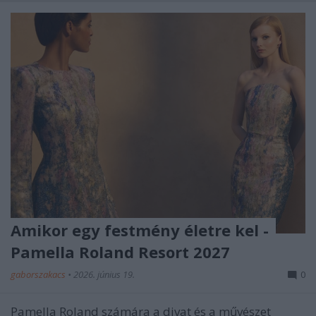
Amikor egy festmény életre kel -
Pamella Roland Resort 2027
gaborszakacs
•
2026. június 19.
0
Pamella Roland számára a divat és a művészet