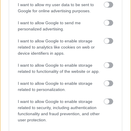
I want to allow my user data to be sent to
Google for online advertising purposes.
I want to allow Google to send me
personalized advertising.
I want to allow Google to enable storage
related to analytics like cookies on web or
device identifiers in apps.
A virágokba öntött optimizmus az
I want to allow Google to enable storage
Oscar de la Rentánál
related to functionality of the website or app.
gaborszakacs
•
2026. június 16.
0
I want to allow Google to enable storage
related to personalization.
A tavasz érkezése mindig magában hordozza az
újrakezdés ígéretét, a természet ébredésének
I want to allow Google to enable storage
szépségét és a színek felszabadító erejét. Az Oscar
related to security, including authentication
de la Renta Pre-Spring 2027 kollekciója ezt az
functionality and fraud prevention, and other
optimista életérzést önti formába: virágokkal,
user protection.
ragyogó árnyalatokkal és festői részletekkel idézi