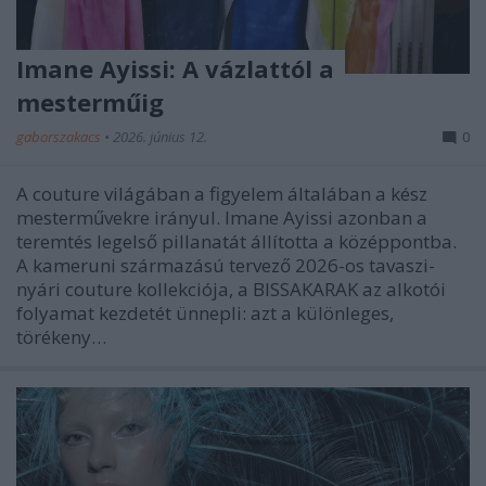
Imane Ayissi: A vázlattól a
mesterműig
gaborszakacs
•
2026. június 12.
0
A couture világában a figyelem általában a kész
mesterművekre irányul. Imane Ayissi azonban a
teremtés legelső pillanatát állította a középpontba.
A kameruni származású tervező 2026-os tavaszi-
nyári couture kollekciója, a BISSAKARAK az alkotói
folyamat kezdetét ünnepli: azt a különleges,
törékeny…