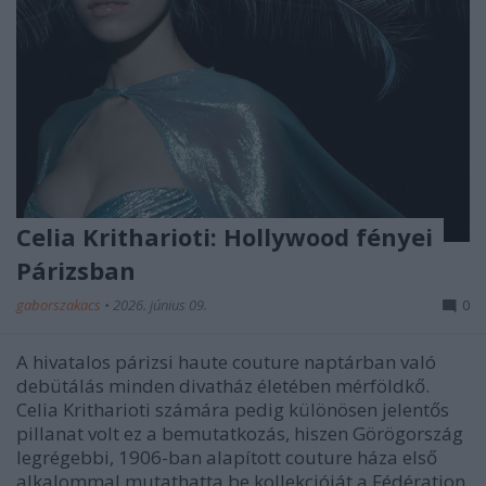
Celia Kritharioti: Hollywood fényei
Párizsban
gaborszakacs
•
2026. június 09.
0
A hivatalos párizsi haute couture naptárban való
debütálás minden divatház életében mérföldkő.
Celia Kritharioti számára pedig különösen jelentős
pillanat volt ez a bemutatkozás, hiszen Görögország
legrégebbi, 1906-ban alapított couture háza első
alkalommal mutathatta be kollekcióját a Fédération