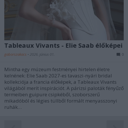
Tableaux Vivants - Elie Saab élőképei
gaborszakacs
•
2026. június 01.
0
Mintha egy múzeum festményei hirtelen életre
kelnének: Elie Saab 2027-es tavaszi-nyári bridal
kollekciója a francia élőképek, a Tableaux Vivants
világából merít inspirációt. A párizsi paloták fényűző
termeiben guipure csipkéből, szoborszerű
mikadóból és légies tüllből formált menyasszonyi
ruhák…