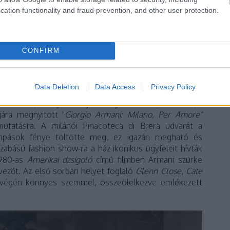
cation functionality and fraud prevention, and other user protection.
CONFIRM
Data Deletion
Data Access
Privacy Policy
 kollekció, amelyen utoljára dolgozott
Giorgio Armani
, a
ójára megnyitott
"
Giorgio Armani: Milano, Per Amore"
emutatásra. A milánói Pinacoteca di Brera udvarát a
ámpások fénye töltötte meg, ez igazán megható és
szabású fashion show-ra a ház ikonikus ügyfeleit hívták
 1980-as
Amerikai dzsigoló
című filmben Armani szürke
rvezőt. Az első sorban helyet foglaló
Glenn Close
,
Cate
 végén könnyes szemmel, összeölelkezve emlékezett