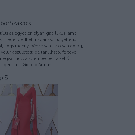
borSzakacs
stílus az egyetlen olyan igazi luxus, amit
ki megengedhet magának, függetlenül
ól, hogy mennyi pénze van. Ez olyan dolog,
 velünk született, de tanulható, feltéve,
megvan hozzá az emberben a kellő
elligencia." - Giorgio Armani
p 5