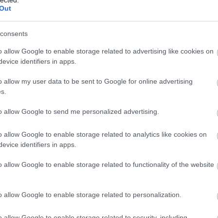
Tov
Out
ravatalozták fel a szeptember 4-én, 91 éves korában
Eg
consents
írű olasz divattervező fából készült koporsója a
z központi részén kapott helyet, ahol a sötét termet
o allow Google to enable storage related to advertising like cookies on
. A művész előtt közel 16 ezren rótták le kegyeletüket.
evice identifiers in apps.
egfelelően – szigorúan zárt körben tartották meg
 fekvő Rivalta településen, a San Martino Vescovo
o allow my user data to be sent to Google for online advertising
kriptában helyezték örök nyugalomra, ahová korábban
s.
to allow Google to send me personalized advertising.
o allow Google to enable storage related to analytics like cookies on
evice identifiers in apps.
o allow Google to enable storage related to functionality of the website
o allow Google to enable storage related to personalization.
o allow Google to enable storage related to security, including