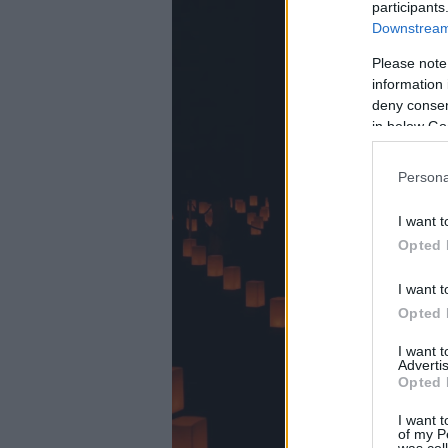
participants
Downstream 
Please note
information 
deny consent
in below Go
Persona
I want t
Opted 
I want t
Opted 
I want 
Advertis
Opted 
I want t
of my P
was col