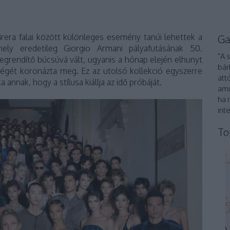
rera falai között különleges esemény tanúi lehettek a
Ga
ely eredetileg Giorgio Armani pályafutásának 50.
"A 
egrendítő búcsúvá vált, ugyanis a hónap elején elhunyt
bár
égét koronázta meg. Ez az utolsó kollekció egyszerre
att
 annak, hogy a stílusa kiállja az idő próbáját.
ami
ha 
int
To