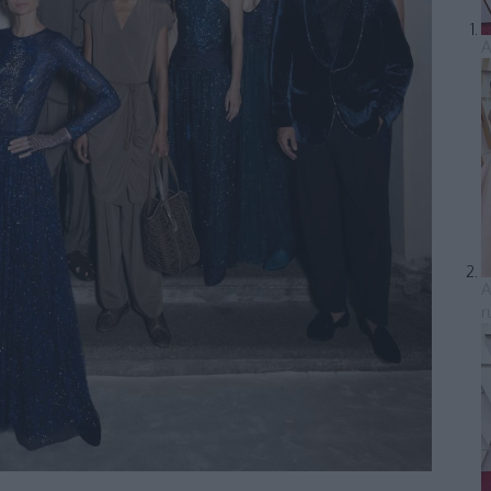
A
A
r