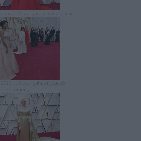
 2018-as Oscar-gála lenyűgöző ruhái
 2020-as Oscar-gála lenyűgöző
uhakölteményei