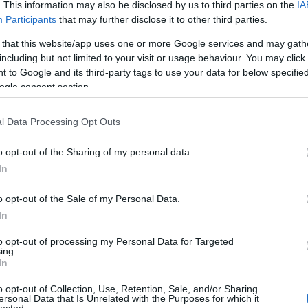
. This information may also be disclosed by us to third parties on the
IA
Participants
that may further disclose it to other third parties.
 that this website/app uses one or more Google services and may gath
A
including but not limited to your visit or usage behaviour. You may click 
 to Google and its third-party tags to use your data for below specifi
Ke
ogle consent section.
l Data Processing Opt Outs
Ar
o opt-out of the Sharing of my personal data.
202
In
202
202
o opt-out of the Sale of my Personal Data.
202
In
202
202
to opt-out of processing my Personal Data for Targeted
202
ing.
202
In
20
20
o opt-out of Collection, Use, Retention, Sale, and/or Sharing
ersonal Data that Is Unrelated with the Purposes for which it
202
lected.