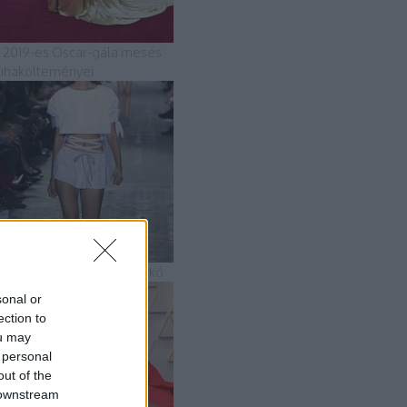
 2019-es Oscar-gála mesés
uhakölteményei
5 szupermenő strandszerkó
sonal or
ection to
ou may
 personal
out of the
 downstream