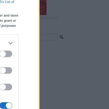
B’s List of
er and store
 2022-es Oscar-gála lenyűgöző ruhái
to grant or
ed purposes
resés
chívum
6 augusztus
(
4
)
6 július
(
14
)
6 június
(
14
)
6 május
(
10
)
6 április
(
9
)
6 március
(
16
)
6 február
(
15
)
6 január
(
10
)
25 december
(
10
)
25 november
(
13
)
5 október
(
12
)