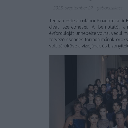
2025. szeptember 29.
-
gaborszakacs
Tegnap este a milánói Pinacoteca di B
divat szerelmesei. A bemutató, am
évfordulóját ünnepelte volna, végül m
tervező csendes forradalmának öröks
volt záróköve a víziójának és bizonyítéka