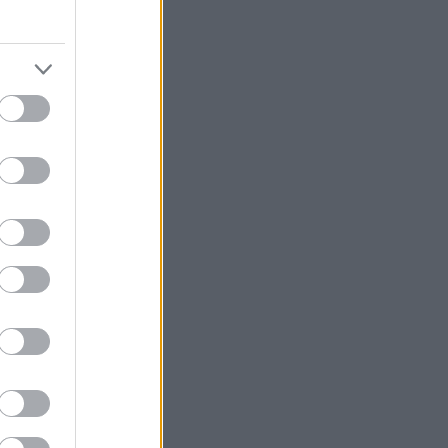
ább
...
yéb