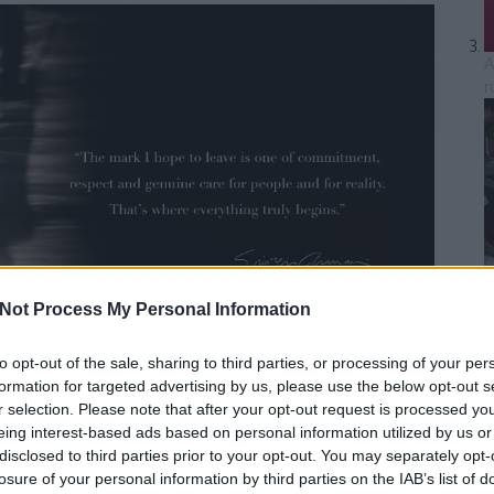
A
r
Not Process My Personal Information
1
to opt-out of the sale, sharing to third parties, or processing of your per
ok magam után, az elkötelezettség, a tisztelet és az
formation for targeted advertising by us, please use the below opt-out s
inte törődés. Valójában minden itt
kezdődik.”
-
Giorgio
r selection. Please note that after your opt-out request is processed y
eing interest-based ads based on personal information utilized by us or
disclosed to third parties prior to your opt-out. You may separately opt-
losure of your personal information by third parties on the IAB’s list of