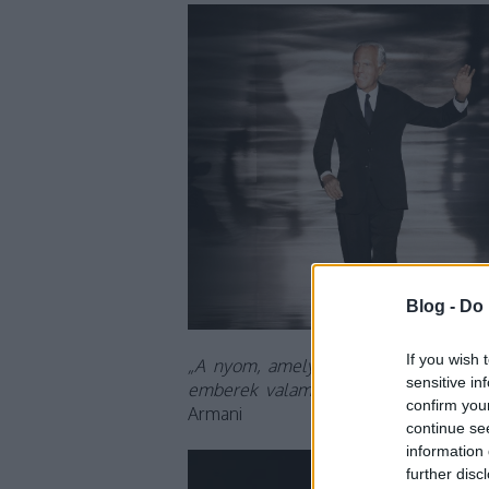
Blog -
Do 
If you wish 
„A nyom, amelyet remélem, hogy hagy
sensitive in
emberek valamint a valóság iránti ősz
confirm you
Armani
continue se
information 
further disc