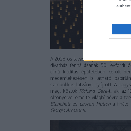
authenti
A 2026-os tavaszi–nyári ready-to-wear
divatház fennállásának 50. évfordul
című
kiállítás épületében került b
megemlékezésen is látható papírl
szimbolikus látványt nyújtott. A nagy
meg, köztük
Richard Gere
-t, aki az
öltönyeivel emelte világhírnévre a te
Blanchett
és
Lauren Hutton
a finálé
Giorgio Armani
ra.