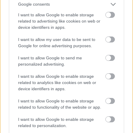
Google consents
I want to allow Google to enable storage
related to advertising like cookies on web or
device identifiers in apps.
I want to allow my user data to be sent to
Charles de Vilmorin
második indie couturier
Google for online advertising purposes.
kollekcióját vitte kifutóra a divathéten. A francia
divattervező - akinek a színpompás ruháit láthattuk
I want to allow Google to send me
a 2024-es párizsi olimpia
personalized advertising.
nyitóeseményének könyvtár jelenetében - az őszi
couture divatbemutatóján egy kísérteties jelenetbe
I want to allow Google to enable storage
kalauzolta a nézőket, ahol
mindenki gyanús és senki
related to analytics like cookies on web or
sem ártatlan. Az egész fashion show olyan, mintha a
device identifiers in apps.
Cluedo
nevű, nyomozással járó, bűntény
megoldásával foglalkozó társasjáték kelt volna
I want to allow Google to enable storage
életre.
related to functionality of the website or app.
Adott
egy kísértetjárta ház.
Holdtalan éjszaka,
I want to allow Google to enable storage
related to personalization.
gyilkosság történt. Nincs tanú és senkit sem lehet