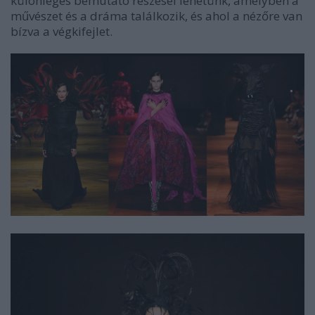
különleges bemutató részesei lehetünk, amelyben a
művészet és a dráma találkozik, és ahol a nézőre van
bízva a végkifejlet.