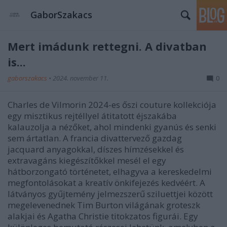
GaborSzakacs
Mert imádunk rettegni. A divatban
is...
gaborszakacs
•
2024. november 11.
0
Charles de Vilmorin 2024-es őszi couture kollekciója
egy misztikus rejtéllyel átitatott éjszakába
kalauzolja a nézőket, ahol mindenki gyanús és senki
sem ártatlan. A francia divattervező gazdag
jacquard anyagokkal, díszes hímzésekkel és
extravagáns kiegészítőkkel mesél el egy
hátborzongató történetet, elhagyva a kereskedelmi
megfontolásokat a kreatív önkifejezés kedvéért. A
látványos gyűjtemény jelmezszerű sziluettjei között
megelevenednek Tim Burton világának groteszk
alakjai és Agatha Christie titokzatos figurái. Egy