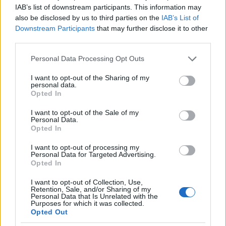
IAB’s list of downstream participants. This information may
also be disclosed by us to third parties on the
IAB’s List of
Downstream Participants
that may further disclose it to other
third parties.
Please note that this website/app uses one or more Google
Personal Data Processing Opt Outs
services and may gather and store information including but
not limited to your visit or usage behaviour. You may click to
I want to opt-out of the Sharing of my
personal data.
grant or deny consent to Google and its third-party tags to
Opted In
use your data for below specified purposes in below Google
consent section.
I want to opt-out of the Sale of my
Personal Data.
Opted In
I want to opt-out of processing my
Personal Data for Targeted Advertising.
Opted In
I want to opt-out of Collection, Use,
Retention, Sale, and/or Sharing of my
Personal Data that Is Unrelated with the
Purposes for which it was collected.
Opted Out