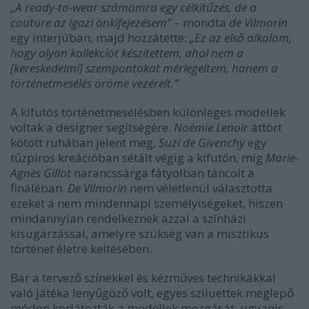
„A ready-to-wear számomra egy célkitűzés, de a
couture az igazi önkifejezésem”
– mondta
de Vilmorin
egy interjúban, majd hozzátette:
„Ez az első alkalom,
hogy olyan kollekciót készítettem, ahol nem a
[kereskedelmi] szempontokat mérlegeltem, hanem a
történetmesélés öröme vezérelt.”
A kifutós történetmesélésben különleges modellek
voltak a designer segítségére.
Noémie Lenoir
áttört
kötött ruhában jelent meg,
Suzi de Givenchy
egy
tűzpiros kreációban sétált végig a kifutón, míg
Marie-
Agnès Gillot
narancssárga fátyolban táncolt a
fináléban.
De Vilmorin
nem véletlenül választotta
ezeket a nem mindennapi személyiségeket, hiszen
mindannyian rendelkeznek azzal a színházi
kisugárzással, amelyre szükség van a misztikus
történet életre keltésében.
Bár a tervező színekkel és kézműves technikákkal
való játéka lenyűgöző volt, egyes sziluettek meglepő
módon korlátozták a modellek mozgását, ugyanis