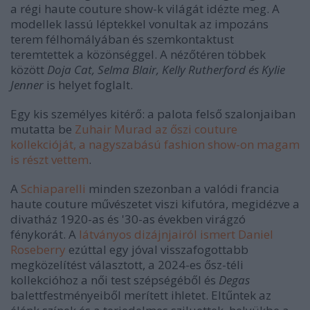
a régi haute couture show-k világát idézte meg. A
modellek lassú léptekkel vonultak az impozáns
terem félhomályában és szemkontaktust
teremtettek a közönséggel. A nézőtéren többek
között
Doja Cat, Selma Blair, Kelly Rutherford és Kylie
Jenner
is helyet foglalt.
Egy kis személyes kitérő: a palota felső szalonjaiban
mutatta be
Zuhair Murad az őszi couture
kollekcióját, a nagyszabású fashion show-on magam
is részt vettem
.
A
Schiaparelli
minden szezonban a valódi francia
haute couture művészetet viszi kifutóra, megidézve a
divatház 1920-as és '30-as években virágzó
fénykorát. A
látványos dizájnjairól ismert Daniel
Roseberry
ezúttal egy jóval visszafogottabb
megközelítést választott, a 2024-es ősz-téli
kollekcióhoz a női test szépségéből és
Degas
balettfestményeiből merített ihletet. Eltűntek az