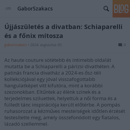
GaborSzakacs
Újjászületés a divatban: Schiaparelli
és a főnix mítosza
gaborszakacs
•
2024. augusztus 05.
0
Az haute couture sötétebb és intimebb oldalát
mutatta be a Schiaparelli a párizsi divathéten. A
patinás francia divatház a 2024-es ősz-téli
kollekciójával egy jóval visszafogottabb
hangulatképet vitt kifutóra, mint a korábbi
szezonokban. Eltűntek az élénk színek és a
terjedelmes sziluettek, helyettük a női forma és a
fülledt tánc inspirációja került előtérbe. A pompás
ruhasorozat a kézműves mesterségek időtlen érzését
testesítette meg, amely összefonódott egy fiatalos,
lázadó szellemmel.