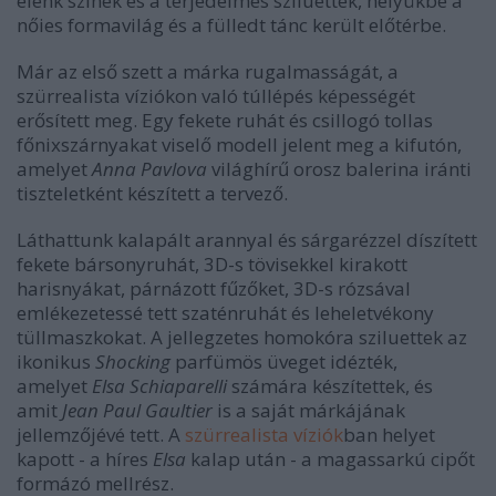
élénk színek és a terjedelmes sziluettek, helyükbe a
nőies formavilág és a fülledt tánc került előtérbe.
Már az első szett a márka rugalmasságát, a
szürrealista víziókon való túllépés képességét
erősített meg. Egy fekete ruhát és csillogó tollas
főnixszárnyakat viselő modell jelent meg a kifutón,
amelyet
Anna Pavlova
világhírű orosz balerina iránti
tiszteletként készített a tervező.
Láthattunk kalapált arannyal és sárgarézzel díszített
fekete bársonyruhát, 3D-s tövisekkel kirakott
harisnyákat, párnázott fűzőket, 3D-s rózsával
emlékezetessé tett szaténruhát és leheletvékony
tüllmaszkokat. A jellegzetes homokóra sziluettek az
ikonikus
Shocking
parfümös üveget idézték,
amelyet
Elsa Schiaparelli
számára készítettek, és
amit
Jean Paul Gaultier
is a saját márkájának
jellemzőjévé tett. A
szürrealista víziók
ban helyet
kapott - a híres
Elsa
kalap után - a magassarkú cipőt
formázó mellrész.