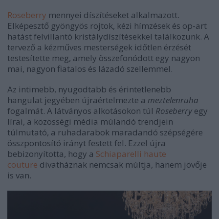
Roseberry
mennyei díszítéseket alkalmazott.
Elképesztő gyöngyös rojtok, kézi hímzések és op-art
hatást felvillantó kristálydíszítésekkel találkozunk. A
tervező a
kézműves mesterségek időtlen érzését
testesítette meg, amely összefonódott egy nagyon
mai, nagyon fiatalos és lázadó szellemmel.
Az intimebb, nyugodtabb és érintetlenebb
hangulat jegyében újraértelmezte a
meztelenruha
fogalmát. A látványos alkotásokon túl
Roseberry
egy
lírai, a közösségi média múlandó trendjein
túlmutató, a ruhadarabok maradandó szépségére
összpontosító irányt festett fel. Ezzel újra
bebizonyította, hogy a
Schiaparelli haute
couture
divatháznak nemcsak múltja, hanem jövője
is van.