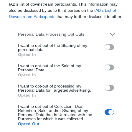
IAB’s list of downstream participants. This information may
also be disclosed by us to third parties on the
IAB’s List of
Downstream Participants
that may further disclose it to other
third parties.
Please note that this website/app uses one or more Google
Personal Data Processing Opt Outs
services and may gather and store information including but
not limited to your visit or usage behaviour. You may click to
I want to opt-out of the Sharing of my
personal data.
grant or deny consent to Google and its third-party tags to
Opted In
use your data for below specified purposes in below Google
consent section.
I want to opt-out of the Sale of my
Personal Data.
Opted In
I want to opt-out of processing my
Personal Data for Targeted Advertising.
Opted In
I want to opt-out of Collection, Use,
Retention, Sale, and/or Sharing of my
Personal Data that Is Unrelated with the
Purposes for which it was collected.
Opted Out