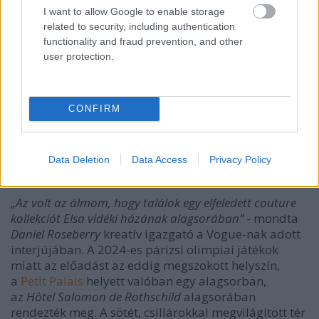
I want to allow Google to enable storage
related to security, including authentication
functionality and fraud prevention, and other
user protection.
CONFIRM
Data Deletion
Data Access
Privacy Policy
„Az volt az álmom, hogy találok egy elfeledett couture
kollekciót Elsa vidéki házának alagsorában”
- mondta
Daniel Roseberry
kreatív igazgató a Vogue-nak adott
interjújában. A 2024-es párizsi olimpiai játékok
miatt az előadást az eddig megszokott helyszín,
a
Petit Palais
helyett valóban egy alagsorban,
az
Hôtel Salomon de Rothschild
alagsorában
rendezték meg. A sötét, csillárokkal megvilágított tér