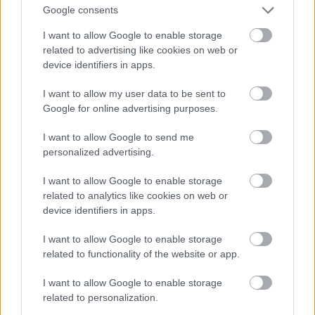
Google consents
I want to allow Google to enable storage
related to advertising like cookies on web or
A
Dolce & Gabbana
2025-ös tavasz-nyári férfiruha-
device identifiers in apps.
kollekciója egy valódi mesterkurzus az olasz
stílusból.
Domenico Dolce és Stefano Gabbana
az
I want to allow my user data to be sent to
"Italian Beauty"-
nek, azaz "
Olasz szépség"
-nek
Google for online advertising purposes.
keresztelt ruhasorozata az
olasz kézműves
hagyományokat, a hamisítatlan itáliai szenvedélyt, a
I want to allow Google to send me
kifogástalan megjelenésű, magabiztos és
personalized advertising.
önbizalommal teli macsók ruhatárát mutatja be.
I want to allow Google to enable storage
A milánói divathét látványos fashion show-jának
related to analytics like cookies on web or
gerincét az izgalmas ingek adták.
Dolce és
device identifiers in apps.
Gabbana
természetes rafiából horgolt, szalmából
szőtt és puha bőrből szabott ingeket vitt kifutóra,
I want to allow Google to enable storage
related to functionality of the website or app.
amelyeket gyakran magas derekú nadrágokkal és
anyagában, színében harmonizáló cipőkkel társított
I want to allow Google to enable storage
a tervezőpáros. A teljes kollekció alaphangja a
related to personalization.
szellős és
könnyed elegancián
nyugszik. A