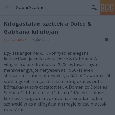
GaborSzakacs
Kifogástalan szettek a Dolce &
Gabbana kifutóján
gaborszakacs
•
2024. június 22.
0
Egy sallangok nélküli, könnyed és elegáns
kollekcióval jelentkezett a Dolce & Gabbana. A
világhírű olasz divatház a 2025-ös tavasz-nyári
menswear gyűjteményében az 1950-es évek
stílusában szabott öltönyöket, rafiából és szalmából
szőtt ingeket,
magas derekú nadrágokat és
puha
bőrtáskákat sorakoztatott fel. A Domenico Dolce és
Stefano Gabbana megidézte a méltán híres olasz
kézműves hagyományokat, a hamisítatlan itáliai
szenvedélyt és a kifogástalan megjelenésű macsók
ruhatárát.