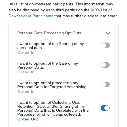
IAB’s list of downstream participants. This information may
also be disclosed by us to third parties on the
IAB’s List of
Downstream Participants
that may further disclose it to other
third parties.
Please note that this website/app uses one or more Google
Personal Data Processing Opt Outs
services and may gather and store information including but
not limited to your visit or usage behaviour. You may click to
I want to opt-out of the Sharing of my
personal data.
grant or deny consent to Google and its third-party tags to
Opted In
use your data for below specified purposes in below Google
consent section.
I want to opt-out of the Sale of my
Personal Data.
Opted In
I want to opt-out of processing my
Personal Data for Targeted Advertising.
Opted In
I want to opt-out of Collection, Use,
Retention, Sale, and/or Sharing of my
Personal Data that Is Unrelated with the
Purposes for which it was collected.
Opted Out